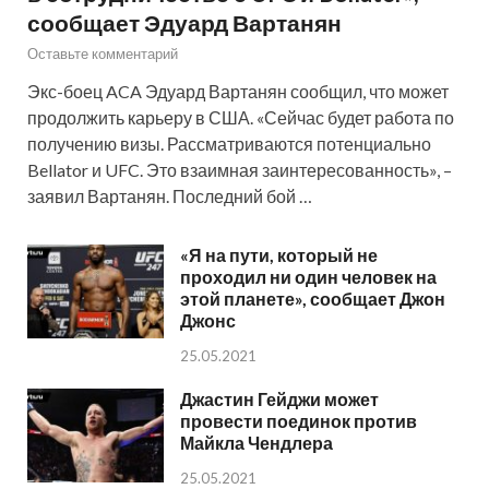
сообщает Эдуард Вартанян
Оставьте комментарий
Экс-боец ACA Эдуард Вартанян сообщил, что может
продолжить карьеру в США. «Сейчас будет работа по
получению визы. Рассматриваются потенциально
Bellator и UFC. Это взаимная заинтересованность», –
заявил Вартанян. Последний бой …
«Я на пути, который не
проходил ни один человек на
этой планете», сообщает Джон
Джонс
25.05.2021
Джастин Гейджи может
провести поединок против
Майкла Чендлера
25.05.2021