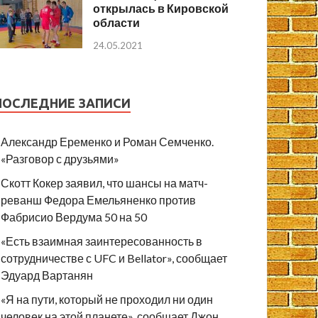
открылась в Кировской
области
24.05.2021
ПОСЛЕДНИЕ ЗАПИСИ
Александр Еременко и Роман Семченко.
«Разговор с друзьями»
Скотт Кокер заявил, что шансы на матч-
реванш Федора Емельяненко против
Фабрисио Вердума 50 на 50
«Есть взаимная заинтересованность в
сотрудничестве с UFC и Bellator», сообщает
Эдуард Вартанян
«Я на пути, который не проходил ни один
человек на этой планете», сообщает Джон