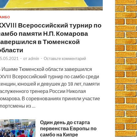
АМБО
XXVIII Всероссийский турнир по
самбо памяти Н.П. Комарова
завершился в Тюменской
области
5.05.2021
-
от
admin
-
Оставьте комментарий
 Ишиме Тюменской области завершился
XVIII Всероссийский турнир по самбо среди
енщин, юношей и девушек до 18 лет, памяти
аслуженного тренера России Николая
омарова. В соревнованиях приняли участие
портсмены из …
Один день до старта
первенства Европы по
самбо на Кипре