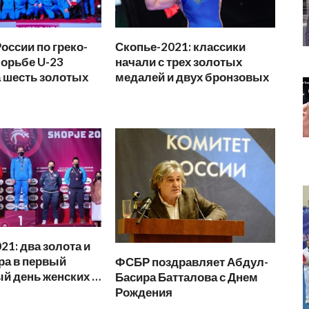
оссии по греко-
Скопье-2021: классики
орьбе U-23
начали с трех золотых
 шесть золотых
медалей и двух бронзовых
21: два золота и
ра в первый
ФСБР поздравляет Абдул-
й день женских …
Басира Батталова с Днем
Рождения