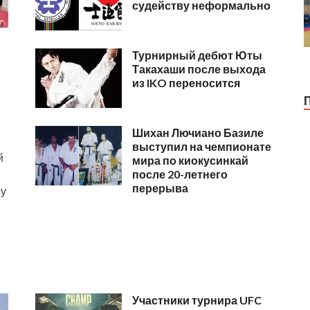
судейству неформально
Турнирный дебют Юты
Такахаши после выхода
из IKO переносится
Шихан Лючиано Базиле
выступил на чемпионате
й
мира по киокусинкай
после 20-летнего
перерыва
ру
Участники турнира UFC