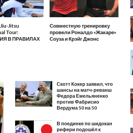
Jiu-Jitsu
Совместную тренировку
al Tour:
провели Роналдо «Жакаре»
ИЯ В ПРАВИЛАХ
Соуза и Крэйг Джонс
Скотт Кокер заявил, что
шансы на матч-реванш
Федора Емельяненко
против Фабрисио
Вердума 50 на 50
В поединке по шидокан
рефери подошёл к