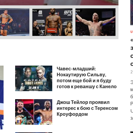
U
Чавес-младший:
2
Нокаутирую Сильву,
потом еще бой и я буду
Э
готов к реваншу с Канело
м
б
Джош Тейлор проявил
Р
интерес к бою с Теренсом
U
Кроуфордом
з