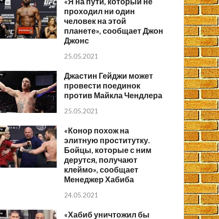
«Я на пути, который не
проходил ни один
человек на этой
планете», сообщает Джон
Джонс
25.05.2021
Джастин Гейджи может
провести поединок
против Майкла Чендлера
25.05.2021
«Конор похож на
элитную проститутку.
Бойцы, которые с ним
дерутся, получают
клеймо», сообщает
Менеджер Хабиба
24.05.2021
«Хабиб уничтожил бы