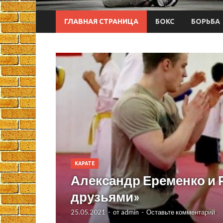
ГЛАВНАЯ СТРАНИЦА
БОКС
БОРЬБА
КАРАТЕ
Александр Еременко и 
друзьями»
25.05.2021
-
от
admin
-
Оставьте комментарий