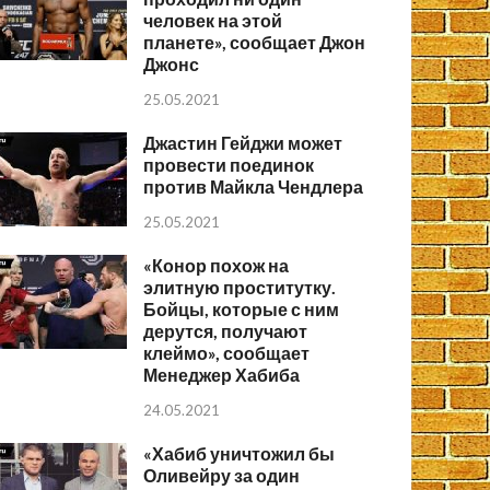
человек на этой
планете», сообщает Джон
Джонс
25.05.2021
Джастин Гейджи может
провести поединок
против Майкла Чендлера
25.05.2021
«Конор похож на
элитную проститутку.
Бойцы, которые с ним
дерутся, получают
клеймо», сообщает
Менеджер Хабиба
24.05.2021
«Хабиб уничтожил бы
Оливейру за один