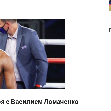
оя с Василием Ломаченко