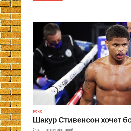
БОКС
Шакур Стивенсон хочет б
Оставьте комментарий