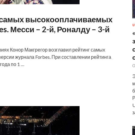
г самых высокооплачиваемых
U
s. Месси – 2-й, Роналду – 3-й
иях Конор Макгрегор возглавил рейтинг самых
ерсии журнала Forbes. При составлении рейтинга
года по 1 …
О
Э
м
б
Р
U
з