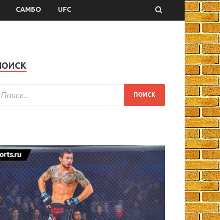
САМБО
UFC
ПОИСК