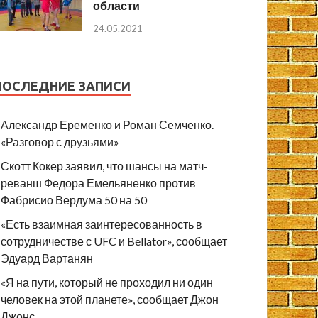
области
24.05.2021
ПОСЛЕДНИЕ ЗАПИСИ
Александр Еременко и Роман Семченко.
«Разговор с друзьями»
Скотт Кокер заявил, что шансы на матч-
реванш Федора Емельяненко против
Фабрисио Вердума 50 на 50
«Есть взаимная заинтересованность в
сотрудничестве с UFC и Bellator», сообщает
Эдуард Вартанян
«Я на пути, который не проходил ни один
человек на этой планете», сообщает Джон
Джонс