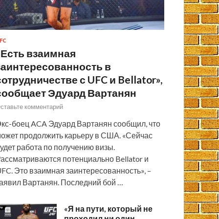
FC
«Есть взаимная
заинтересованность в
сотрудничестве с UFC и Bellator»,
сообщает Эдуард Вартанян
ставьте комментарий
кс-боец ACA Эдуард Вартанян сообщил, что
ожет продолжить карьеру в США. «Сейчас
удет работа по получению визы.
ассматриваются потенциально Bellator и
FC. Это взаимная заинтересованность», –
аявил Вартанян. Последний бой …
«Я на пути, который не
проходил ни один