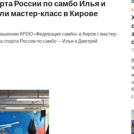
рта России по самбо Илья и
С
и мастер-класс в Кирове
лашению КРОО «Федерация самбо» в Киров с мастер-
 спорта России по самбо — Илья и Дмитрий
О
В
X
ж
з
К
с