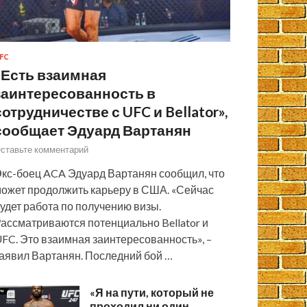
FC
«Есть взаимная
заинтересованность в
сотрудничестве с UFC и Bellator»,
сообщает Эдуард Вартанян
ставьте комментарий
кс-боец ACA Эдуард Вартанян сообщил, что
ожет продолжить карьеру в США. «Сейчас
удет работа по получению визы.
ассматриваются потенциально Bellator и
FC. Это взаимная заинтересованность», –
аявил Вартанян. Последний бой …
«Я на пути, который не
проходил ни один