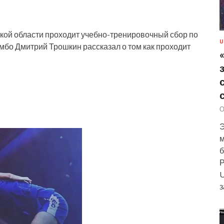
ской области проходит учебно-тренировочный сбор по
U
мбо Дмитрий Трошкин рассказал о том как проходит
О
Э
м
б
Р
U
з