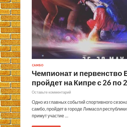
САМБО
Чемпионат и первенство 
пройдет на Кипре с 26 по 
Оставьте комментарий
Одно из главных событий спортивного сезон
самбо, пройдет в городе Лимасол республики 
примут участие …