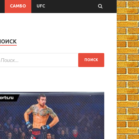
САМБО
UFC
ПОИСК