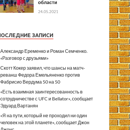
области
24.05.2021
ПОСЛЕДНИЕ ЗАПИСИ
Александр Еременко и Роман Семченко.
«Разговор с друзьями»
Скотт Кокер заявил, что шансы на матч-
реванш Федора Емельяненко против
Фабрисио Вердума 50 на 50
«Есть взаимная заинтересованность в
сотрудничестве с UFC и Bellator», сообщает
Эдуард Вартанян
«Я на пути, который не проходил ни один
человек на этой планете», сообщает Джон
Джонс