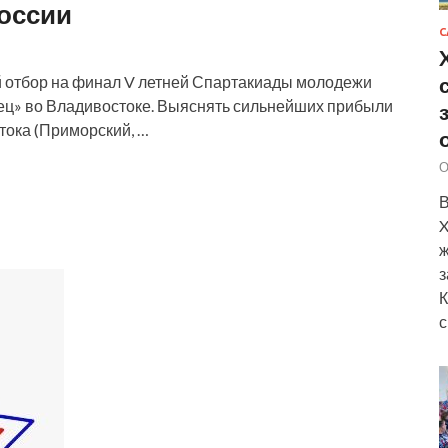
оссии
С
й отбор на финал V летней Спартакиады молодежи
ец» во Владивостоке. Выяснять сильнейших прибыли
тока (Приморский, …
О
В
X
ж
з
К
с