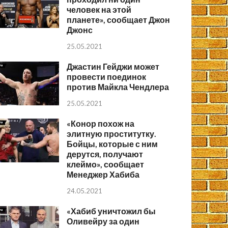
человек на этой
планете», сообщает Джон
Джонс
25.05.2021
Джастин Гейджи может
провести поединок
против Майкла Чендлера
25.05.2021
«Конор похож на
элитную проститутку.
Бойцы, которые с ним
дерутся, получают
клеймо», сообщает
Менеджер Хабиба
24.05.2021
«Хабиб уничтожил бы
Оливейру за один