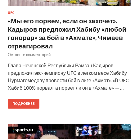
UFC
«Мы его порвем, если он захочет».
Кадыров предложил Хабибу «любой
гонорар» за бой в «Ахмате», Чимаев
отреагировал
Оставьте комментарий
Глава Чеченской Республики Рамзан Кадыров
предложил экс-чемпиону UFC в легком весе Хабибу
Нурмагомедову провести бой в лиге «Ахмат». «В UFC
Хабиб 100% порвал, а порвет ли он в «Ахмате» — …
ПОДРОБНЕЕ