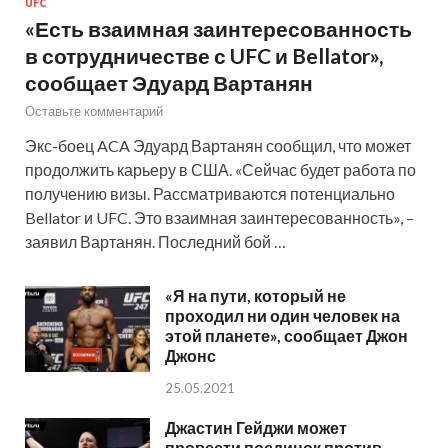
UFC
«Есть взаимная заинтересованность
в сотрудничестве с UFC и Bellator»,
сообщает Эдуард Вартанян
Оставьте комментарий
Экс-боец ACA Эдуард Вартанян сообщил, что может
продолжить карьеру в США. «Сейчас будет работа по
получению визы. Рассматриваются потенциально
Bellator и UFC. Это взаимная заинтересованность», –
заявил Вартанян. Последний бой …
«Я на пути, который не
проходил ни один человек на
этой планете», сообщает Джон
Джонс
25.05.2021
Джастин Гейджи может
провести поединок против