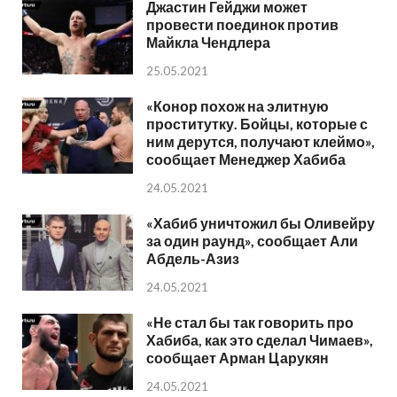
Джастин Гейджи может
провести поединок против
Майкла Чендлера
25.05.2021
«Конор похож на элитную
проститутку. Бойцы, которые с
ним дерутся, получают клеймо»,
сообщает Менеджер Хабиба
24.05.2021
«Хабиб уничтожил бы Оливейру
за один раунд», сообщает Али
Абдель-Азиз
24.05.2021
«Не стал бы так говорить про
Хабиба, как это сделал Чимаев»,
сообщает Арман Царукян
24.05.2021