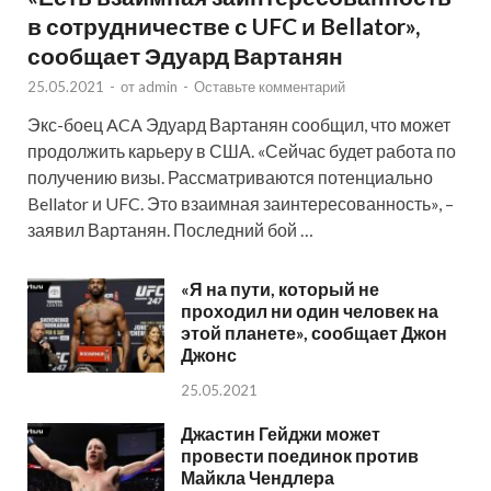
в сотрудничестве с UFC и Bellator»,
сообщает Эдуард Вартанян
25.05.2021
-
от
admin
-
Оставьте комментарий
Экс-боец ACA Эдуард Вартанян сообщил, что может
продолжить карьеру в США. «Сейчас будет работа по
получению визы. Рассматриваются потенциально
Bellator и UFC. Это взаимная заинтересованность», –
заявил Вартанян. Последний бой …
«Я на пути, который не
проходил ни один человек на
этой планете», сообщает Джон
Джонс
25.05.2021
Джастин Гейджи может
провести поединок против
Майкла Чендлера