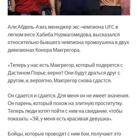
Али Абдель-Азиз, менеджер экс-чемпиона UFC в
легком весе Хабиба Нурмагомедова, высказался
относительно бывшего чемпиона промоушена в двух
дивизионах Конора Макгрегора.
«Теперь у нас есть Макгрегор, который подерется с
Дастином Порье, верно? Они будут драться друг с
другом, и, вероятно, Макгрегор снова сдастся.
Он сдается и сдается. Для меня он не имеет значения.
Он парень, который похож на элитную проститутку.
Теперь люди хотят пойти с ним на свидание, чтобы
показать: «Эй, у меня есть красивая девушка».
Бойцы, которые проводят с ним бои, получают это