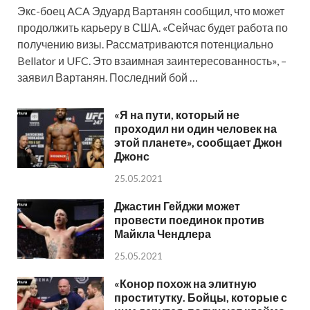
Экс-боец ACA Эдуард Вартанян сообщил, что может
продолжить карьеру в США. «Сейчас будет работа по
получению визы. Рассматриваются потенциально
Bellator и UFC. Это взаимная заинтересованность», –
заявил Вартанян. Последний бой …
«Я на пути, который не
проходил ни один человек на
этой планете», сообщает Джон
Джонс
25.05.2021
Джастин Гейджи может
провести поединок против
Майкла Чендлера
25.05.2021
«Конор похож на элитную
проститутку. Бойцы, которые с