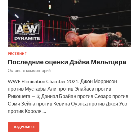
РЕСТЛИНГ
Последние оценки Дэйва Мельтцера
Оставьте комментарий
WWE Elimination Chamber 2021: Джон Моррисон
против Мустафы Али против Элайаса против
Рикошета — 3; Дэниэл Брайан против Сезаро против
Сэми Зейна против Кевина Оуэнса против Джея Усо
против Короля …
ПОДРОБНЕЕ