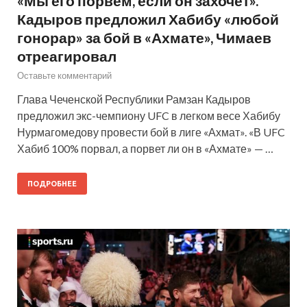
«Мы его порвем, если он захочет».
Кадыров предложил Хабибу «любой
гонорар» за бой в «Ахмате», Чимаев
отреагировал
Оставьте комментарий
Глава Чеченской Республики Рамзан Кадыров
предложил экс-чемпиону UFC в легком весе Хабибу
Нурмагомедову провести бой в лиге «Ахмат». «В UFC
Хабиб 100% порвал, а порвет ли он в «Ахмате» — …
ПОДРОБНЕЕ