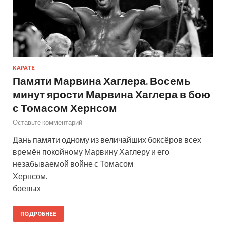
КАРАТЕ
Памяти Марвина Хаглера. Восемь
минут ярости Марвина Хаглера в бою
с Томасом Хернсом
Оставьте комментарий
Дань памяти одному из величайших боксёров всех
времён покойному Марвину Хаглеру и его
незабываемой войне с Томасом
Хернсом. М
боевых
ПОДРОБНЕЕ