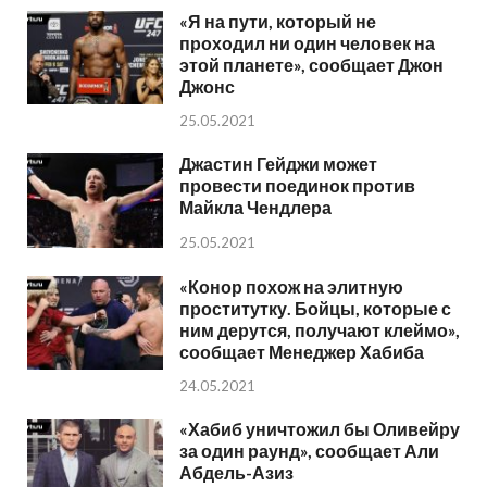
«Я на пути, который не
проходил ни один человек на
этой планете», сообщает Джон
Джонс
25.05.2021
Джастин Гейджи может
провести поединок против
Майкла Чендлера
25.05.2021
«Конор похож на элитную
проститутку. Бойцы, которые с
ним дерутся, получают клеймо»,
сообщает Менеджер Хабиба
24.05.2021
«Хабиб уничтожил бы Оливейру
за один раунд», сообщает Али
Абдель-Азиз