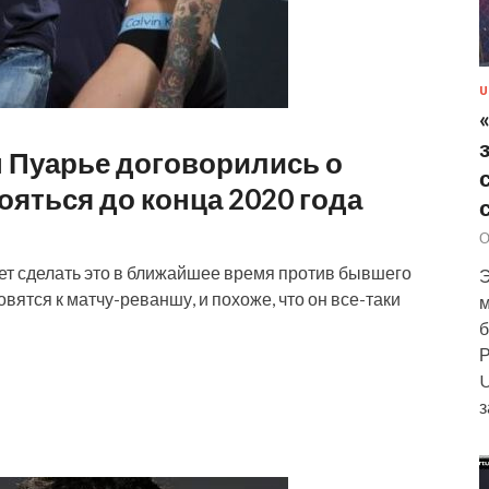
U
н Пуарье договорились о
ояться до конца 2020 года
О
чет сделать это в ближайшее время против бывшего
Э
вятся к матчу-реваншу, и похоже, что он все-таки
м
б
Р
U
з