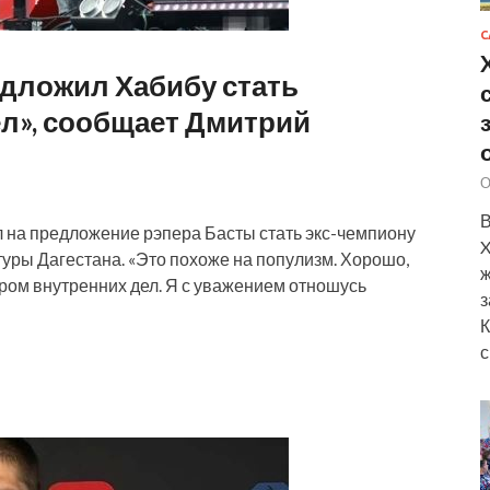
С
едложил Хабибу стать
л», сообщает Дмитрий
О
В
 на предложение рэпера Басты стать экс-чемпиону
X
ры Дагестана. «Это похоже на популизм. Хорошо,
ж
ром внутренних дел. Я с уважением отношусь
з
К
с