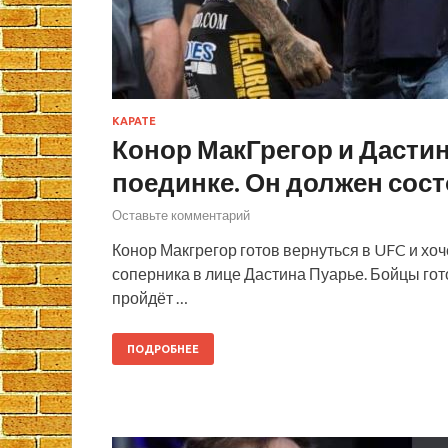
КАРАТЕ
Конор МакГрегор и Дасти
поединке. Он должен сост
Оставьте комментарий
Конор Макгрегор готов вернуться в UFC и хо
соперника в лице Дастина Пуарье. Бойцы гото
пройдёт …
ПОДРОБНЕЕ