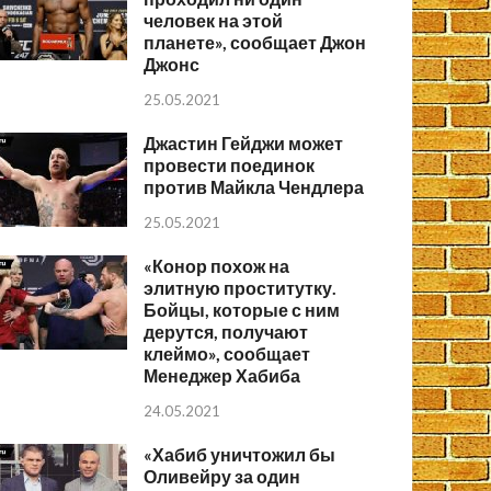
человек на этой
планете», сообщает Джон
Джонс
25.05.2021
Джастин Гейджи может
провести поединок
против Майкла Чендлера
25.05.2021
«Конор похож на
элитную проститутку.
Бойцы, которые с ним
дерутся, получают
клеймо», сообщает
Менеджер Хабиба
24.05.2021
«Хабиб уничтожил бы
Оливейру за один