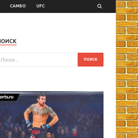
САМБО
UFC
ПОИСК