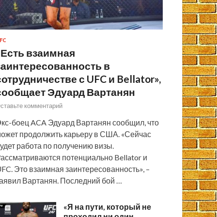
FC
«Есть взаимная
заинтересованность в
сотрудничестве с UFC и Bellator»,
сообщает Эдуард Вартанян
ставьте комментарий
кс-боец ACA Эдуард Вартанян сообщил, что
ожет продолжить карьеру в США. «Сейчас
удет работа по получению визы.
ассматриваются потенциально Bellator и
FC. Это взаимная заинтересованность», –
аявил Вартанян. Последний бой …
«Я на пути, который не
проходил ни один