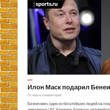
UFC
Илон Маск подарил Бене
Оставьте комментарий
Бизнесмен, один из богатейших людей на пла
дивизиона UFC Бенеилу Дариушу автомобиль