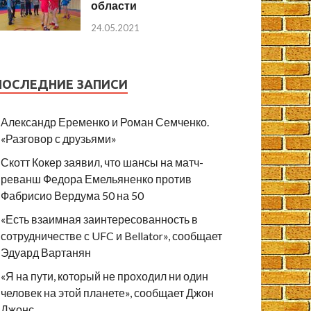
области
24.05.2021
ПОСЛЕДНИЕ ЗАПИСИ
Александр Еременко и Роман Семченко.
«Разговор с друзьями»
Скотт Кокер заявил, что шансы на матч-
реванш Федора Емельяненко против
Фабрисио Вердума 50 на 50
«Есть взаимная заинтересованность в
сотрудничестве с UFC и Bellator», сообщает
Эдуард Вартанян
«Я на пути, который не проходил ни один
человек на этой планете», сообщает Джон
Джонс