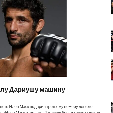
илу Дариушу машину
нете Илон Маск подарил третьему номеру легкого
. «Илон Маск отправил Дариушу бесплатную машину,