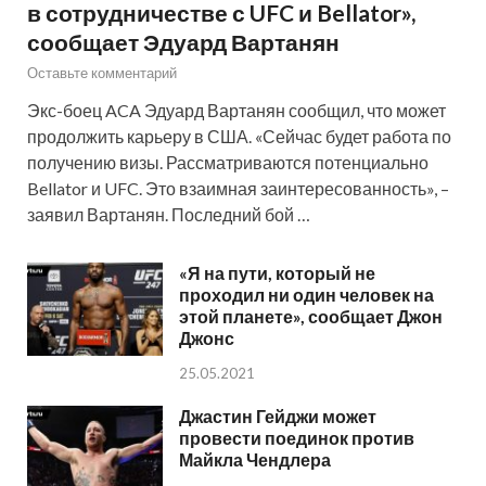
в сотрудничестве с UFC и Bellator»,
сообщает Эдуард Вартанян
Оставьте комментарий
Экс-боец ACA Эдуард Вартанян сообщил, что может
продолжить карьеру в США. «Сейчас будет работа по
получению визы. Рассматриваются потенциально
Bellator и UFC. Это взаимная заинтересованность», –
заявил Вартанян. Последний бой …
«Я на пути, который не
проходил ни один человек на
этой планете», сообщает Джон
Джонс
25.05.2021
Джастин Гейджи может
провести поединок против
Майкла Чендлера