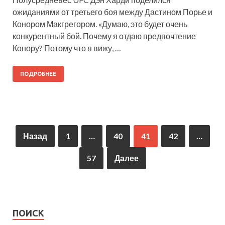
ожиданиями от третьего боя между Дастином Порье и
Конором Макгрегором. «Думаю, это будет очень
конкурентный бой. Почему я отдаю предпочтение
Конору? Потому что я вижу, …
ПОДРОБНЕЕ
Назад
1
…
40
41
42
…
57
Далее
ПОИСК