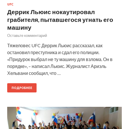
UFC
Деррик Льюис нокаутировал
грабителя, пытавшегося угнать его
машину
Оставьте комментарий
Тяжеловес UFC Деррик Льюис рассказал, как
остановил преступника и сдал его полиции.
«Придурок выбрал не ту машину для взлома. Он в
порядке», – написал Льюис. Журналист Ариэль
Хельвани сообщил, что …
ПОДРОБНЕЕ