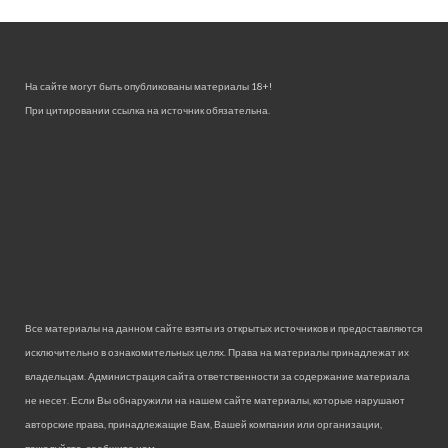
На сайте могут быть опубликованы материалы 18+!
При цитировании ссылка на источник обязательна.
Все материалы на данном сайте взяты из открытых источников и предоставляются
исключительно в ознакомительных целях. Права на материалы принадлежат их
владельцам. Администрация сайта ответственности за содержание материала
не несет. Если Вы обнаружили на нашем сайте материалы, которые нарушают
авторские права, принадлежащие Вам, Вашей компании или организации,
пожалуйста, сообщите нам.