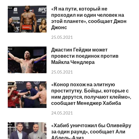
«Я на пути, который не
проходил ни один человек на
этой планете», сообщает Джон
Джонс
25.05.2021
Джастин Гейджи может
провести поединок против
Майкла Чендлера
25.05.2021
«Конор похож на элитную
проститутку. Бойцы, которые с
ним дерутся, получают клеймо»,
сообщает Менеджер Хабиба
24.05.2021
«Хабиб уничтожил бы Оливейру
за один раунд», сообщает Али
Абдель-Азиз