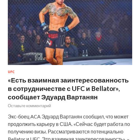
UFC
«Есть взаимная заинтересованность
в сотрудничестве с UFC и Bellator»,
сообщает Эдуард Вартанян
Оставьте комментарий
Экс-боец ACA Эдуард Вартанян сообщил, что может
продолжить карьеру в США. «Сейчас будет работа по
получению визы. Рассматриваются потенциально
Bellator и UFC. Это взаимная заинтересованность», –