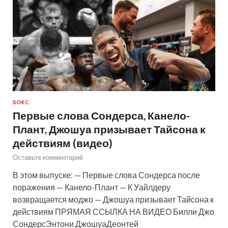
БОКС
Первые слова Сондерса, Канело-
Плант, Джошуа призывает Тайсона к
действиям (видео)
Оставьте комментарий
В этом выпуске: — Первые слова Сондерса после
поражения — Канело-Плант — К Уайлдеру
возвращается моджо — Джошуа призывает Тайсона к
действиям ПРЯМАЯ ССЫЛКА НА ВИДЕО Билли Джо
СондерсЭнтони ДжошуаДеонтей