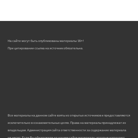
На сайте могут быть опубликованы материалы 18+!
При цитировании ссылка на источник обязательна.
Все материалы на данном сайте взяты из открытых источников и предоставляются
исключительно в ознакомительных целях. Права на материалы принадлежат их
владельцам. Администрация сайта ответственности за содержание материала
не несет. Если Вы обнаружили на нашем сайте материалы, которые нарушают