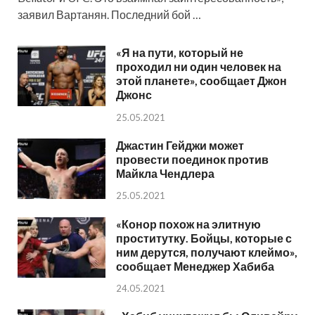
заявил Вартанян. Последний бой …
«Я на пути, который не
проходил ни один человек на
этой планете», сообщает Джон
Джонс
25.05.2021
Джастин Гейджи может
провести поединок против
Майкла Чендлера
25.05.2021
«Конор похож на элитную
проститутку. Бойцы, которые с
ним дерутся, получают клеймо»,
сообщает Менеджер Хабиба
24.05.2021