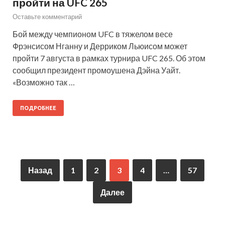
пройти на UFC 265
Оставьте комментарий
Бой между чемпионом UFC в тяжелом весе
Фрэнсисом Нганну и Дерриком Льюисом может
пройти 7 августа в рамках турнира UFC 265. Об этом
сообщил президент промоушена Дэйна Уайт.
«Возможно так …
ПОДРОБНЕЕ
Назад
1
2
3
4
…
57
Далее