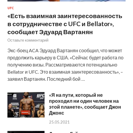
UFC
«Есть взаимная заинтересованность
в сотрудничестве с UFC и Bellator»,
сообщает Эдуард Вартанян
Оставьте комментарий
Экс-боец ACA Эдуард Вартанян сообщил, что может
продолжить карьеру в США. «Сейчас будет работа по
получению визы. Рассматриваются потенциально
Bellator и UFC. Это взаимная заинтересованность», –
заявил Вартанян. Последний бой …
«Я на пути, который не
проходил ни один человек на
этой планете», сообщает Джон
Джонс
25.05.2021