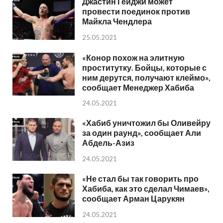
Джастин Гейджи может
провести поединок против
Майкла Чендлера
25.05.2021
«Конор похож на элитную
проститутку. Бойцы, которые с
ним дерутся, получают клеймо»,
сообщает Менеджер Хабиба
24.05.2021
«Хабиб уничтожил бы Оливейру
за один раунд», сообщает Али
Абдель-Азиз
24.05.2021
«Не стал бы так говорить про
Хабиба, как это сделал Чимаев»,
сообщает Арман Царукян
24.05.2021