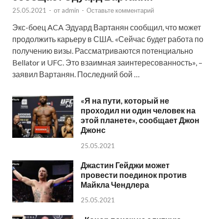
25.05.2021
-
от
admin
-
Оставьте комментарий
Экс-боец ACA Эдуард Вартанян сообщил, что может
продолжить карьеру в США. «Сейчас будет работа по
получению визы. Рассматриваются потенциально
Bellator и UFC. Это взаимная заинтересованность», –
заявил Вартанян. Последний бой …
«Я на пути, который не
проходил ни один человек на
этой планете», сообщает Джон
Джонс
25.05.2021
Джастин Гейджи может
провести поединок против
Майкла Чендлера
25.05.2021