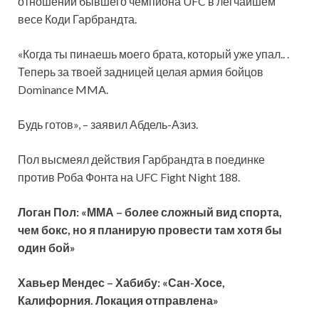
отношении бывшего чемпиона UFC в легчайшем
весе Коди Гарбрандта.
«Когда ты пинаешь моего брата, который уже упал.. .
Теперь за твоей задницей целая армия бойцов
Dominance MMA.
Будь готов», – заявил Абдель-Азиз.
Пол высмеял действия Гарбрандта в поединке
против Роба Фонта на UFC Fight Night 188.
Логан Пол: «ММА – более сложный вид спорта,
чем бокс, но я планирую провести там хотя бы
один бой»
Хавьер Мендес – Хабибу: «Сан-Хосе,
Калифорния. Локация отправлена»