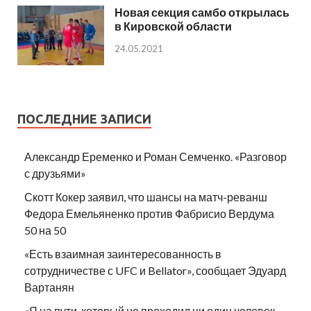
Новая секция самбо открылась
в Кировской области
24.05.2021
ПОСЛЕДНИЕ ЗАПИСИ
Александр Еременко и Роман Семченко. «Разговор
с друзьями»
Скотт Кокер заявил, что шансы на матч-реванш
Федора Емельяненко против Фабрисио Вердума
50 на 50
«Есть взаимная заинтересованность в
сотрудничестве с UFC и Bellator», сообщает Эдуард
Вартанян
«Я на пути, который не проходил ни один человек