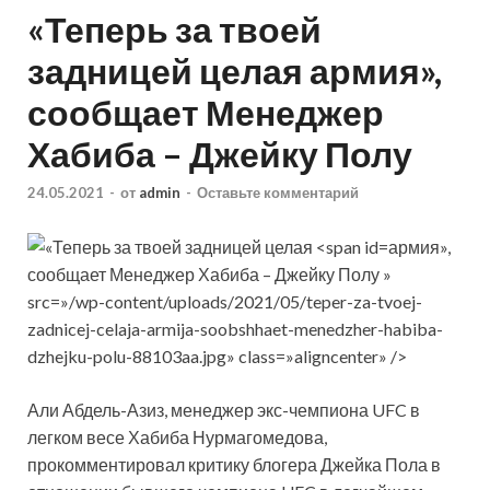
«Теперь за твоей
задницей целая армия»,
сообщает Менеджер
Хабиба – Джейку Полу
24.05.2021
-
от
admin
-
Оставьте комментарий
армия»,
сообщает Менеджер Хабиба – Джейку Полу »
src=»/wp-content/uploads/2021/05/teper-za-tvoej-
zadnicej-celaja-armija-soobshhaet-menedzher-habiba-
dzhejku-polu-88103aa.jpg» class=»aligncenter» />
Али Абдель-Азиз, менеджер экс-чемпиона UFC в
легком весе Хабиба Нурмагомедова,
прокомментировал критику блогера Джейка Пола в