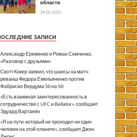
области
24.05.2021
ПОСЛЕДНИЕ ЗАПИСИ
Александр Еременко и Роман Семченко.
«Разговор с друзьями»
Скотт Кокер заявил, что шансы на матч-
реванш Федора Емельяненко против
Фабрисио Вердума 50 на 50
«Есть взаимная заинтересованность в
сотрудничестве с UFC и Bellator», сообщает
Эдуард Вартанян
«Я на пути, который не проходил ни один
человек на этой планете», сообщает Джон
Джонс