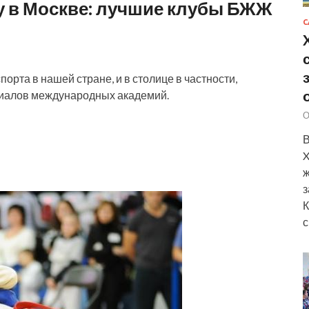
у в Москве: лучшие клубы БЖЖ
С
орта в нашей стране, и в столице в частности,
лиалов международных академий.
О
В
X
ж
з
К
с