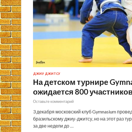
ДЖИУ ДЖИТСУ
На детском турнире Gymnas
ожидается 800 участнико
Оставьте комментарий
3 декабря московский клуб Gymnasium проведе
бразильскому джиу-джитсу, но на этот раз т
за две недели до …