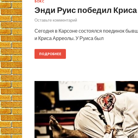
БОКС
Энди Руис победил Криса
Оставьте комментарий
Сегодня в Карсоне состоялся поединок бывш
и Криса Арреолы. У Руиса был
ПОДРОБНЕЕ