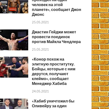
человек на этой
планете», сообщает Джон
Джонс
25.05.2021
Джастин Гейджи может
провести поединок
против Майкла Чендлера
25.05.2021
«Конор похож на
элитную проститутку.
Бойцы, которые с ним
дерутся, получают
клеймо», сообщает
Менеджер Хабиба
24.05.2021
«Хабиб уничтожил бы
Оливейру за один