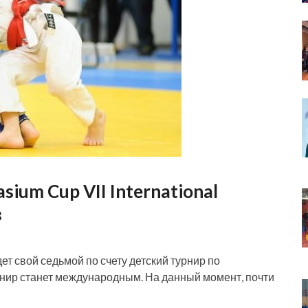
ium Cup VII International
в
т свой седьмой по счету детский турнир по
урнир станет международным. На данный момент, почти