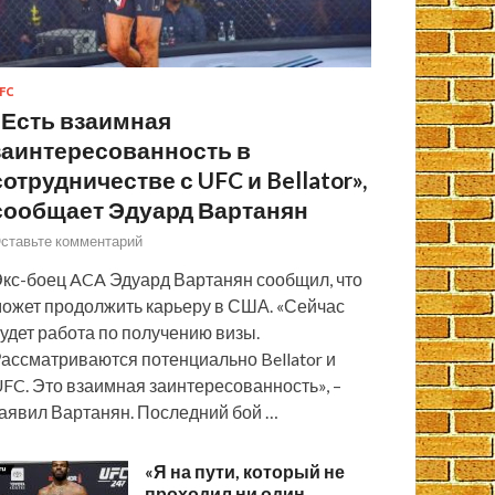
FC
«Есть взаимная
заинтересованность в
сотрудничестве с UFC и Bellator»,
сообщает Эдуард Вартанян
ставьте комментарий
кс-боец ACA Эдуард Вартанян сообщил, что
ожет продолжить карьеру в США. «Сейчас
удет работа по получению визы.
ассматриваются потенциально Bellator и
FC. Это взаимная заинтересованность», –
аявил Вартанян. Последний бой …
«Я на пути, который не
проходил ни один