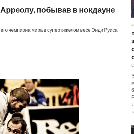
 Арреолу, побывав в нокдауне
U
его чемпиона мира в супертяжелом весе Энди Руиса
О
Э
м
б
Р
U
з