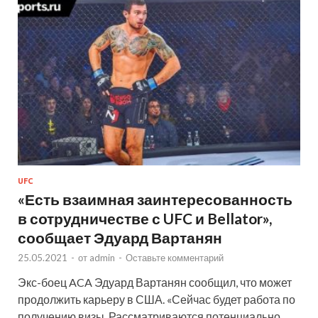
UFC
«Есть взаимная заинтересованность
в сотрудничестве с UFC и Bellator»,
сообщает Эдуард Вартанян
25.05.2021
-
от
admin
-
Оставьте комментарий
Экс-боец ACA Эдуард Вартанян сообщил, что может
продолжить карьеру в США. «Сейчас будет работа по
получению визы. Рассматриваются потенциально