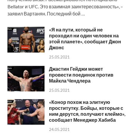
Bellator и UFC. Это взаимная заинтересованность», –
заявил Вартанян. Последний бой …
«Я на пути, который не
проходил ни один человек на
этой планете», сообщает Джон
Джонс
25.05.2021
Джастин Гейджи может
провести поединок против
Майкла Чендлера
25.05.2021
«Конор похож на элитную
проститутку. Бойцы, которые с
ним дерутся, получают клеймо»,
сообщает Менеджер Хабиба
24.05.2021