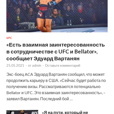
UFC
«Есть взаимная заинтересованность
в сотрудничестве с UFC и Bellator»,
сообщает Эдуард Вартанян
25.05.2021
-
от
admin
-
Оставьте комментарий
Экс-боец ACA Эдуард Вартанян сообщил, что может
продолжить карьеру в США. «Сейчас будет работа по
получению визы. Рассматриваются потенциально
Bellator и UFC. Это взаимная заинтересованность», –
заявил Вартанян. Последний бой …
«Я на пути, который не