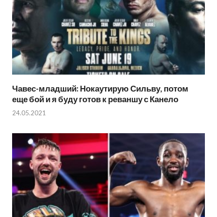
Чавес-младший: Нокаутирую Сильву, потом
еще бой и я буду готов к реваншу с Канело
24.05.2021