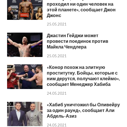
проходил ни один человек на
этой планете», сообщает Джон
Джонс
25.05.2021
Джастин Гейджи может
провести поединок против
Майкла Чендлера
25.05.2021
«Конор похож на элитную
проститутку. Бойцы, которые с
ним дерутся, получают клеймо»,
сообщает Менеджер Хабиба
24.05.2021
«Хабиб уничтожил бы Оливейру
за один раунд», сообщает Али
Абдель-Азиз
24.05.2021