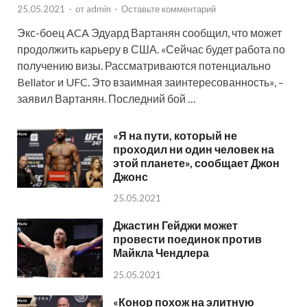
25.05.2021
-
от
admin
-
Оставьте комментарий
Экс-боец ACA Эдуард Вартанян сообщил, что может
продолжить карьеру в США. «Сейчас будет работа по
получению визы. Рассматриваются потенциально
Bellator и UFC. Это взаимная заинтересованность», –
заявил Вартанян. Последний бой …
«Я на пути, который не
проходил ни один человек на
этой планете», сообщает Джон
Джонс
25.05.2021
Джастин Гейджи может
провести поединок против
Майкла Чендлера
25.05.2021
«Конор похож на элитную