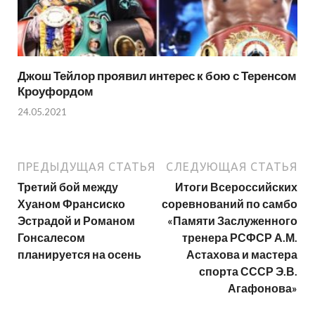
Джош Тейлор проявил интерес к бою с Теренсом
Кроуфордом
24.05.2021
ПРЕДЫДУЩАЯ СТАТЬЯ
СЛЕДУЮЩАЯ СТАТЬЯ
Третий бой между
Итоги Всероссийских
Хуаном Франсиско
соревнований по самбо
Эстрадой и Романом
«Памяти Заслуженного
Гонсалесом
тренера РСФСР А.М.
планируется на осень
Астахова и мастера
спорта СССР Э.В.
Агафонова»