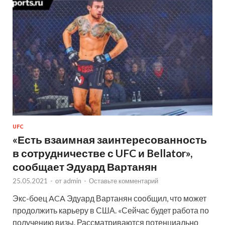
UFC
«Есть взаимная заинтересованность
в сотрудничестве с UFC и Bellator»,
сообщает Эдуард Вартанян
25.05.2021
-
от
admin
-
Оставьте комментарий
Экс-боец ACA Эдуард Вартанян сообщил, что может
продолжить карьеру в США. «Сейчас будет работа по
получению визы. Рассматриваются потенциально