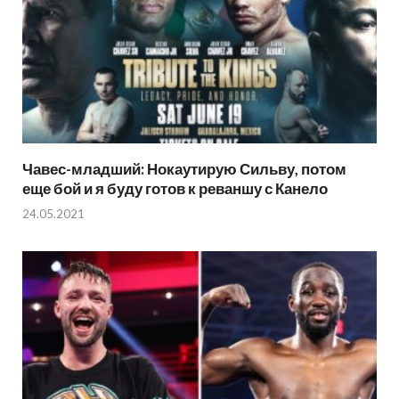
Чавес-младший: Нокаутирую Сильву, потом
еще бой и я буду готов к реваншу с Канело
24.05.2021