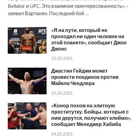
Bellator и UFC. Это взаимная заинтересованность», –
заявил Вартанян. Последний бой …
«Я на пути, который не
проходил ни один человек на
этой планете», сообщает Джон
Джонс
25.05.2021
Джастин Гейджи может
провести поединок против
Майкла Чендлера
25.05.2021
«Конор похож на элитную
проститутку. Бойцы, которые с
ним дерутся, получают клеймо»,
сообщает Менеджер Хабиба
24.05.2021