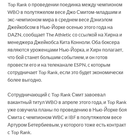
Top Rank о проведении поединка между чемпионом
WBO в полутяжелом весе Джо Смитом-младшим и
экс-чемпионом мира в среднем весе Дэниэлом
Джейкобсом в Нью-Йорке осенью этого года на
DAZN, сообщает The Athletic со ссылкой на Хирна и
менеджера
Джейкобса Кита Конноли. Оба боксера
являются уроженцами Нью-Йорка, и Хирн полагает,
что бой станет большим событием, и он готов
провести его и на телеканале ESPN, с которым
сотрудничает Top Rank, если это будет экономически
более выгодно.
Сотрудничающий с Top Rank Смит завоевал
вакантный титул WBO в апреле этого года, и Top Rank
уже озвучила планы по проведению в Нью-Йорке боя
Смита с чемпионом WBC и IBF в полутяжелом весе
Артуром Бетербиевым, у которого тоже есть контракт
с Top Rank.