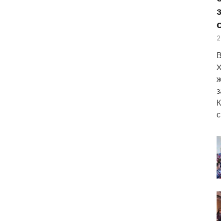
2
В
X
ж
з
К
с