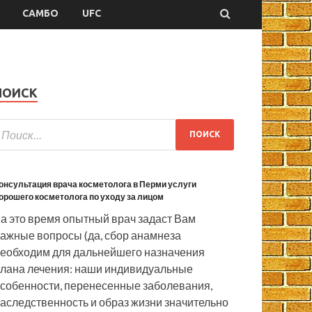
САМБО
UFC
ПОИСК
онсультация врача косметолога в Перми услуги
орошего косметолога по уходу за лицом
а это время опытный врач задаст Вам
ажные вопросы (да, сбор анамнеза
еобходим для дальнейшего назначения
лана лечения: наши индивидуальные
собенности, перенесенные заболевания,
аследственность и образ жизни значительно