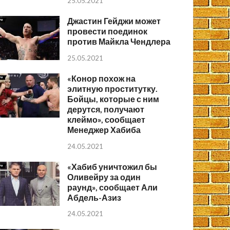
25.05.2021
Джастин Гейджи может
провести поединок
против Майкла Чендлера
25.05.2021
«Конор похож на
элитную проститутку.
Бойцы, которые с ним
дерутся, получают
клеймо», сообщает
Менеджер Хабиба
24.05.2021
«Хабиб уничтожил бы
Оливейру за один
раунд», сообщает Али
Абдель-Азиз
24.05.2021