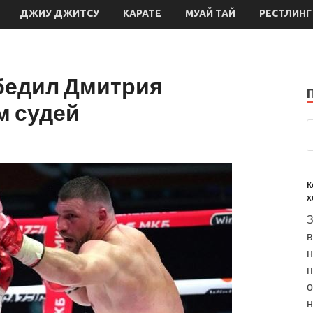
ДЖИУ ДЖИТСУ
КАРАТЕ
МУАЙ ТАЙ
РЕСТЛИНГ
бедил Дмитрия
м судей
К
х
З
в
н
п
о
н