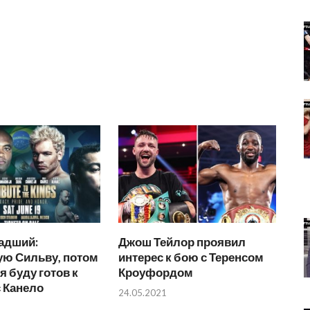
адший:
Джош Тейлор проявил
ую Сильву, потом
интерес к бою с Теренсом
я буду готов к
Кроуфордом
 Канело
24.05.2021