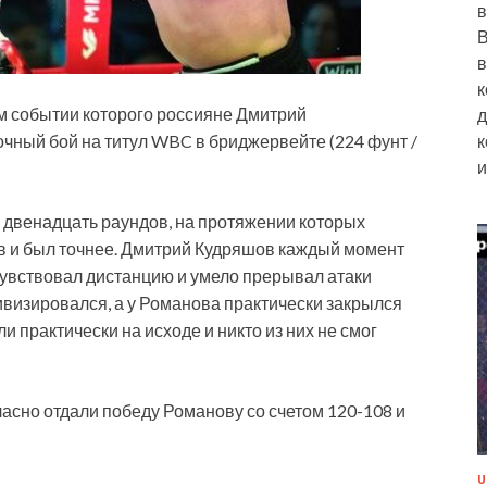
в
В
в
к
ом событии которого россияне Дмитрий
д
к
чный бой на титул WBC в бриджервейте (224 фунт /
и
 двенадцать раундов, на протяжении которых
 и был точнее. Дмитрий Кудряшов каждый момент
чувствовал дистанцию и умело прерывал атаки
ивизировался, а у Романова практически закрылся
и практически на исходе и никто из них не смог
асно отдали победу Романову со счетом 120-108 и
U