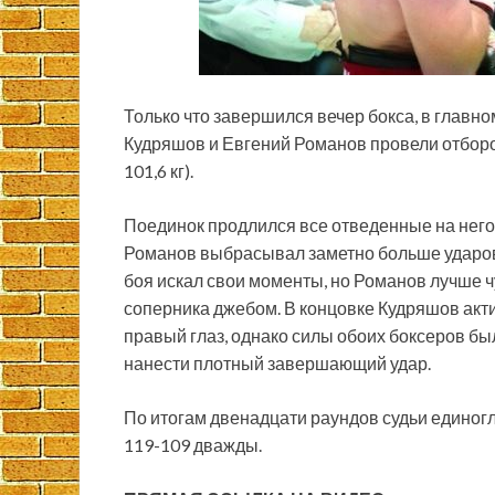
Только что завершился вечер бокса, в главн
Кудряшов и Евгений Романов провели отборо
101,6 кг).
Поединок продлился все отведенные на него
Романов
выбрасывал заметно больше ударов
боя искал свои моменты, но Романов лучше 
соперника джебом. В концовке Кудряшов акт
правый глаз, однако силы обоих боксеров был
нанести плотный завершающий удар.
По итогам двенадцати раундов судьи единогл
119-109 дважды.