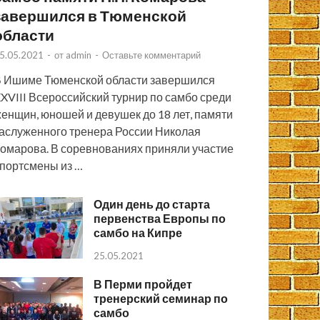
завершился в Тюменской
области
5.05.2021
-
от
admin
-
Оставьте комментарий
 Ишиме Тюменской области завершился
XVIII Всероссийский турнир по самбо среди
енщин, юношей и девушек до 18 лет, памяти
аслуженного тренера России Николая
омарова. В соревнованиях приняли участие
портсмены из …
Один день до старта
первенства Европы по
самбо на Кипре
25.05.2021
В Перми пройдет
тренерский семинар по
самбо