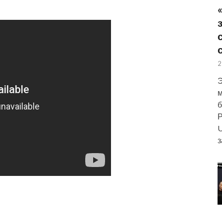
2
Э
м
б
Р
U
з