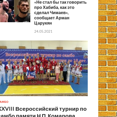
«Не стал бы так говорить
про Хабиба, как это
сделал Чимаев»,
сообщает Арман
Царукян
24.05.2021
АМБО
XXVIII Всероссийский турнир по
самбо памяти Н.П. Комарова