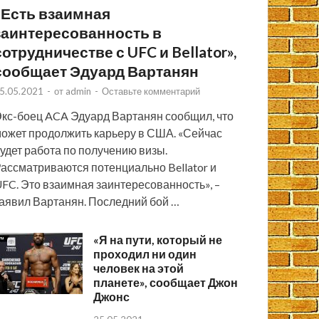
«Есть взаимная
заинтересованность в
сотрудничестве с UFC и Bellator»,
сообщает Эдуард Вартанян
5.05.2021
-
от
admin
-
Оставьте комментарий
кс-боец ACA Эдуард Вартанян сообщил, что
ожет продолжить карьеру в США. «Сейчас
удет работа по получению визы.
ассматриваются потенциально Bellator и
FC. Это взаимная заинтересованность», –
аявил Вартанян. Последний бой …
«Я на пути, который не
проходил ни один
человек на этой
планете», сообщает Джон
Джонс