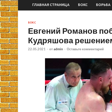
ГЛАВНАЯ СТРАНИЦА
БОКС
БОРЬБА
БОКС
Евгений Романов по
Кудряшова решение
22.05.2021
-
от
admin
-
Оставьте комментарий