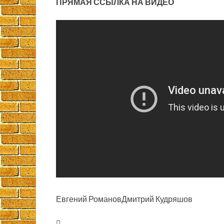
ПРЯМАЯ ССЫЛКА НА ВИДЕО
Евгений РомановДмитрий Кудряшов