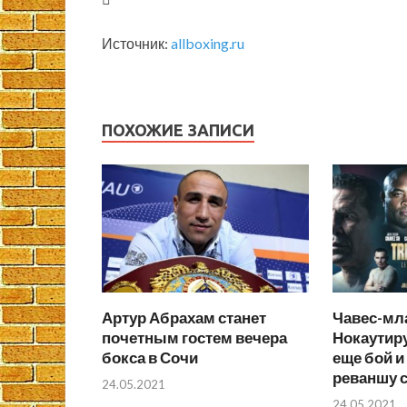
Источник:
allboxing.ru
ПОХОЖИЕ ЗАПИСИ
Артур Абрахам станет
Чавес-мл
почетным гостем вечера
Нокаутир
бокса в Сочи
еще бой и 
реваншу с
24.05.2021
24.05.2021