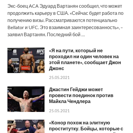
Экс-боец ACA Эдуард Вартанян сообщил, что может
продолжить карьеру в США. «Сейчас будет работа по
получению визы. Рассматриваются потенциально
Bellator и UFC. Это взаимная заинтересованность», –
заявил Вартанян. Последний бой …
«Я на пути, который не
проходил ни один человек на
этой планете», сообщает Джон
Джонс
25.05.2021
Джастин Гейджи может
провести поединок против
Майкла Чендлера
25.05.2021
«Конор похож на элитную
проститутку. Бойцы, которые с