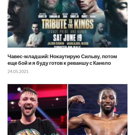
Чавес-младший: Нокаутирую Сильву, потом
еще бой и я буду готов к реваншу с Канело
24.05.2021