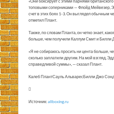
«Они боксирует с этими парнями британского ур
топовыми соперниками — Флойд Мейвезер, Э
счет в этих боях 1-3. Он выглядел обычным ч
отметил Плант.
Также, по словам Планта, он четко знает, како
больше, чем получили Каллум Смит и Билли Д
«Я не собираюсь просить ни цента больше, че
сколько заплатили другим. На мой взгляд, Э
справедливой суммы», — сказал Плант.
Калеб ПлантСауль АльваресБилли Джо Сон
Источник:
allboxing.ru