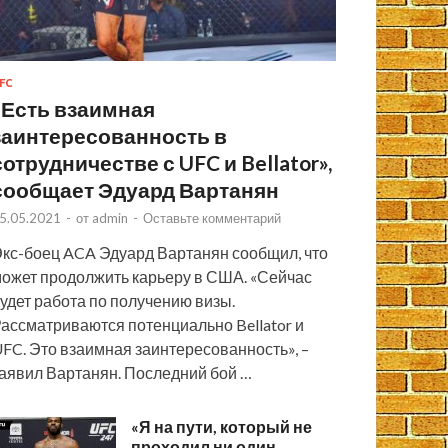
FC
«Есть взаимная
заинтересованность в
сотрудничестве с UFC и Bellator»,
сообщает Эдуард Вартанян
5.05.2021
-
от
admin
-
Оставьте комментарий
кс-боец ACA Эдуард Вартанян сообщил, что
ожет продолжить карьеру в США. «Сейчас
удет работа по получению визы.
ассматриваются потенциально Bellator и
FC. Это взаимная заинтересованность», –
аявил Вартанян. Последний бой …
«Я на пути, который не
проходил ни один