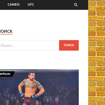
САМБО
UFC
ПОИСК