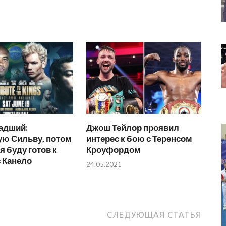
адший:
Джош Тейлор проявил
ую Сильву, потом
интерес к бою с Теренсом
я буду готов к
Кроуфордом
 Канело
24.05.2021
СЛЕДУЮЩАЯ СТАТЬЯ