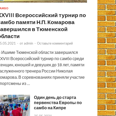
АМБО
XXVIII Всероссийский турнир по
самбо памяти Н.П. Комарова
завершился в Тюменской
области
5.05.2021
-
от
admin
-
Оставьте комментарий
 Ишиме Тюменской области завершился
XVIII Всероссийский турнир по самбо среди
енщин, юношей и девушек до 18 лет, памяти
аслуженного тренера России Николая
омарова. В соревнованиях приняли участие
портсмены из …
Один день до старта
первенства Европы по
самбо на Кипре