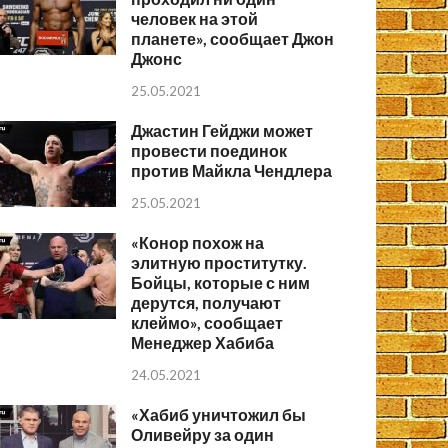
человек на этой
планете», сообщает Джон
Джонс
25.05.2021
Джастин Гейджи может
провести поединок
против Майкла Чендлера
25.05.2021
«Конор похож на
элитную проститутку.
Бойцы, которые с ним
дерутся, получают
клеймо», сообщает
Менеджер Хабиба
24.05.2021
«Хабиб уничтожил бы
Оливейру за один