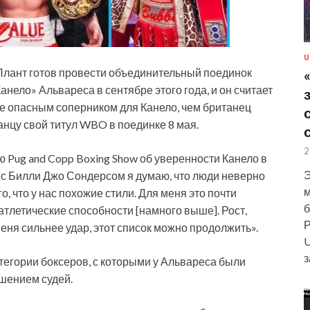
U
Плант готов провести объединительный поединок
ело» Альвареса в сентябре этого года, и он считает
е опасным соперником для Канело, чем британец
анцу свой титул WBO в поединке 8 мая.
2
ью Pug and Copp Boxing Show об уверенности Канело в
Э
е с Билли Джо Сондерсом я думаю, что люди неверно
м
о, что у нас похожие стили. Для меня это почти
б
тлетические способности [намного выше]. Рост,
Р
меня сильнее удар, этот список можно продолжить».
U
з
атегории боксеров, с которыми у Альвареса были
шением судей.