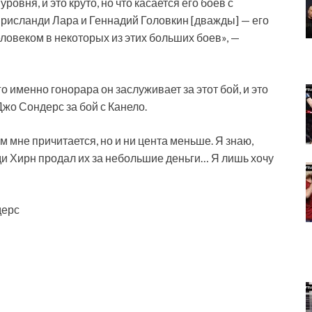
овня, и это круто, но что касается его боев с
рисланди Лара и Геннадий Головкин [дважды] — его
еловеком в некоторых из этих больших боев», —
го именно гонорара он заслуживает за этот бой, и это
жо Сондерс за бой с Канело.
м мне причитается, но и ни цента меньше. Я знаю,
дди Хирн продал их за небольшие деньги… Я лишь хочу
дерс