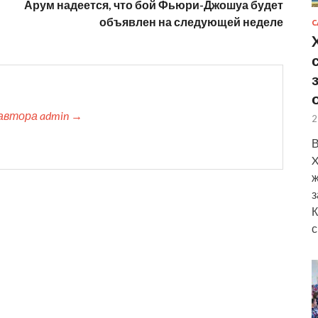
-
Арум надеется, что бой Фьюри-Джошуа будет
объявлен на следующей неделе
С
автора admin →
2
В
X
ж
з
К
с