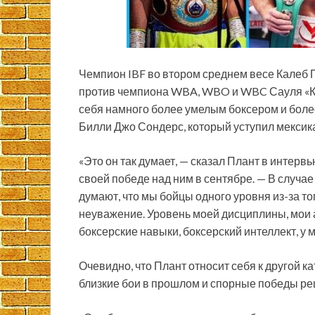
Чемпион IBF во втором среднем весе Калеб 
против чемпиона WBA, WBO и WBC Сауля «Кан
себя намного более умелым боксером и боле
Билли Джо
Сондерс, который уступил мексик
«Это он так думает, — сказал Плант в интерв
своей победе над ним в сентябре. — В случа
думают, что мы бойцы одного уровня из-за тог
неуважение. Уровень моей дисциплины, мои а
боксерские навыки, боксерский интеллект, у 
Очевидно, что Плант относит себя к другой к
близкие бои в прошлом и спорные победы ре