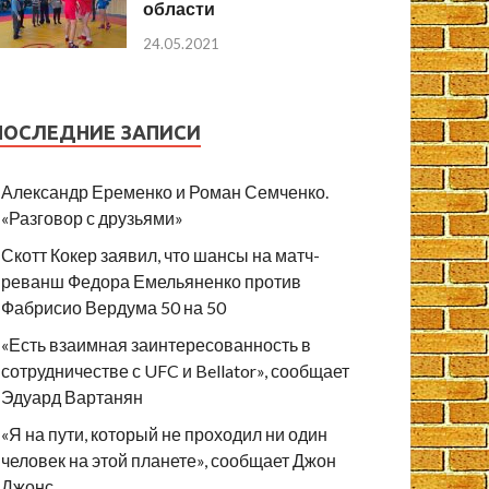
области
24.05.2021
ПОСЛЕДНИЕ ЗАПИСИ
Александр Еременко и Роман Семченко.
«Разговор с друзьями»
Скотт Кокер заявил, что шансы на матч-
реванш Федора Емельяненко против
Фабрисио Вердума 50 на 50
«Есть взаимная заинтересованность в
сотрудничестве с UFC и Bellator», сообщает
Эдуард Вартанян
«Я на пути, который не проходил ни один
человек на этой планете», сообщает Джон
Джонс