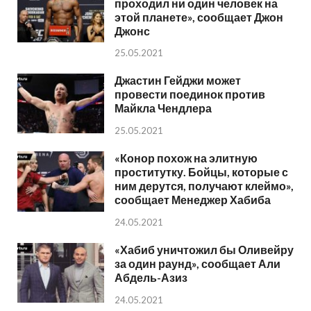
проходил ни один человек на
этой планете», сообщает Джон
Джонс
25.05.2021
Джастин Гейджи может
провести поединок против
Майкла Чендлера
25.05.2021
«Конор похож на элитную
проститутку. Бойцы, которые с
ним дерутся, получают клеймо»,
сообщает Менеджер Хабиба
24.05.2021
«Хабиб уничтожил бы Оливейру
за один раунд», сообщает Али
Абдель-Азиз
24.05.2021