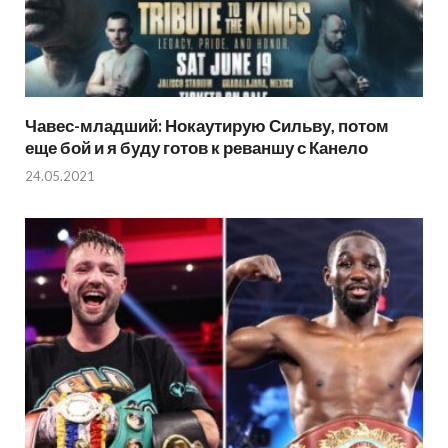
Чавес-младший: Нокаутирую Сильву, потом
еще бой и я буду готов к реваншу с Канело
24.05.2021