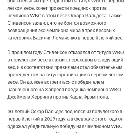
обязательным претендентом на титул WBO в первом
легком весе, хочет провести поединок против
чемпиона WBC в этом весе Оскара Вальдеса. Также
Стивенсон заявил, что не боится возможного
возвращения экс-чемпиона мира в трех весовых
категориях Василия Ломаченко в первый легкий вес.
В прошлом году Стивенсон отказался от титула WBO
в полулегком весе в связи с переходом в следующий
вес, и в соответствии правилами стал обязательным
претендентом на титул организации в первом легком
весе. Он должен встретиться с победителем
назначенного на 3 апреля поединка чемпиона WBO
Джеймела Херринга против Карла Фрэмптона.
30-летний Оскар Вальдес поднялся из полулегкого в
первый легкий в 2019 году, а в феврале этого года он
одержал убедительную победу над чемпионом WBC