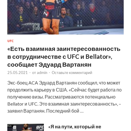
UFC
«Есть взаимная заинтересованность
в сотрудничестве с UFC и Bellator»,
сообщает Эдуард Вартанян
25.05.2021
-
от
admin
-
Оставьте комментарий
Экс-боец ACA Эдуард Вартанян сообщил, что может
продолжить карьеру в США. «Сейчас будет работа по
получению визы. Рассматриваются потенциально
Bellator и UFC. Это взаимная заинтересованность», –
заявил Вартанян. Последний бой …
«Я на пути, который не