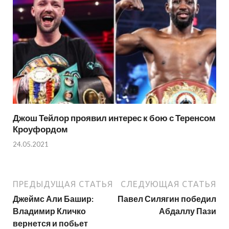
Джош Тейлор проявил интерес к бою с Теренсом
Кроуфордом
24.05.2021
ПРЕДЫДУЩАЯ СТАТЬЯ
СЛЕДУЮЩАЯ СТАТЬЯ
Джеймс Али Башир:
Павел Силягин победил
Владимир Кличко
Абдаллу Пази
вернется и побьет