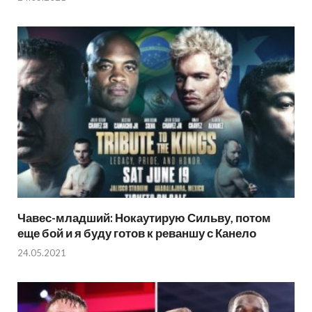
Чавес-младший: Нокаутирую Сильву, потом
еще бой и я буду готов к реваншу с Канело
24.05.2021