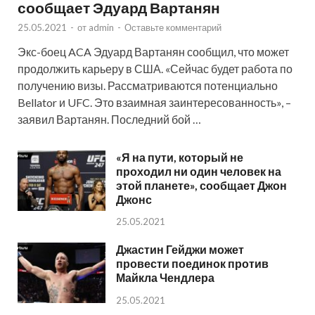
сообщает Эдуард Вартанян
25.05.2021
-
от
admin
-
Оставьте комментарий
Экс-боец ACA Эдуард Вартанян сообщил, что может
продолжить карьеру в США. «Сейчас будет работа по
получению визы. Рассматриваются потенциально
Bellator и UFC. Это взаимная заинтересованность», –
заявил Вартанян. Последний бой …
«Я на пути, который не
проходил ни один человек на
этой планете», сообщает Джон
Джонс
25.05.2021
Джастин Гейджи может
провести поединок против
Майкла Чендлера
25.05.2021