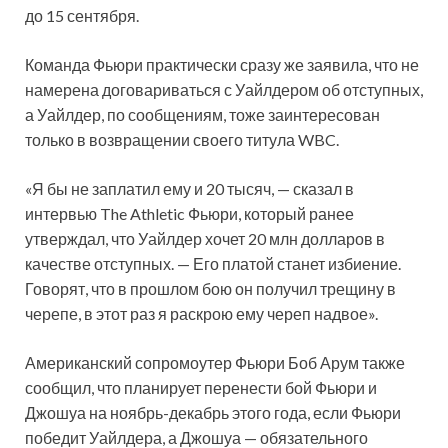
до 15 сентября.
Команда Фьюри практически сразу же заявила, что не
намерена договариваться с Уайлдером об отступных,
а Уайлдер, по сообщениям, тоже заинтересован
только в возвращении своего титула WBC.
«Я бы не заплатил ему и 20 тысяч, — сказал в
интервью The Athletic Фьюри, который ранее
утверждал, что Уайлдер хочет 20 млн долларов в
качестве отступных. — Его платой станет избиение.
Говорят, что в прошлом бою он получил трещину в
черепе, в этот раз я раскрою ему череп надвое».
Американский сопромоутер Фьюри Боб Арум также
сообщил, что планирует перенести бой Фьюри и
Джошуа на ноябрь-декабрь этого года, если Фьюри
победит Уайлдера, а Джошуа — обязательного