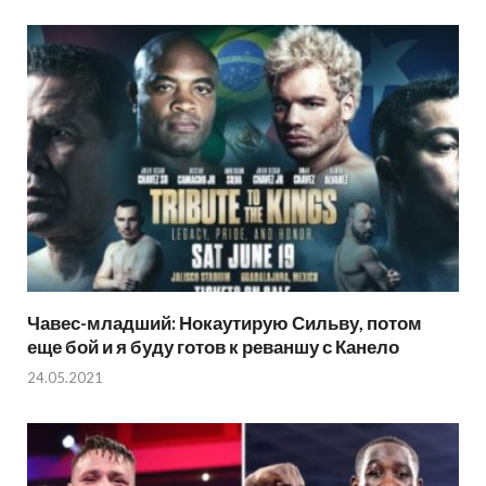
Чавес-младший: Нокаутирую Сильву, потом
еще бой и я буду готов к реваншу с Канело
24.05.2021