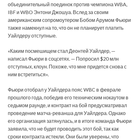
объединительный поединок против чемпиона WBA,
IBF и WBO Энтони Джошуа. Вслед за
своим
американским сопромоутером Бобом Арумом Фьюри
также намекнул на то, что он не планирует платить
Уайлдеру отступные.
«Каким посмешищем стал Деонтей Уайлдер, —
написал Фьюри в соцсетях. — Попросил $20 млн
отступных, клоун. Похоже, что мне придется снова с
ним встретиться».
Фьюри отобрал у Уайлдера пояс WBC в феврале
прошлого года, победив его техническим нокаутом в
седьмом раунде, и контракт на бой предусматривал
проведение матча-реванша для Уайлдера. Однако
его организация затянулась, и в итоге команда Фьюри
заявила, что не будет проводить этот бой, так как
сроки контракта истекли. Они были уверены, что