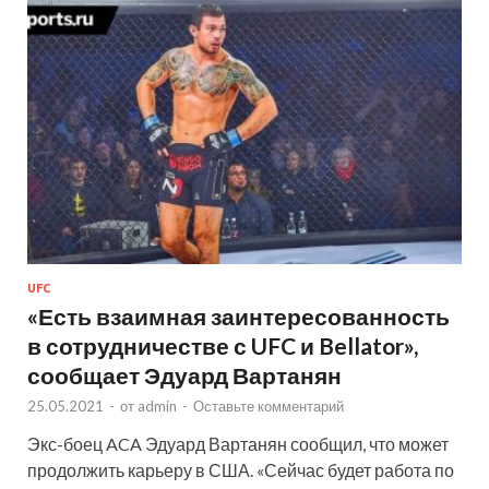
UFC
«Есть взаимная заинтересованность
в сотрудничестве с UFC и Bellator»,
сообщает Эдуард Вартанян
25.05.2021
-
от
admin
-
Оставьте комментарий
Экс-боец ACA Эдуард Вартанян сообщил, что может
продолжить карьеру в США. «Сейчас будет работа по