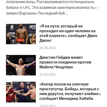
получению визы. Рассматриваются потенциально
Bellator и UFC. Это взаимная заинтересованность», –
заявил Вартанян. Последний бой …
«Я на пути, который не
проходил ни один человек на
этой планете», сообщает Джон
Джонс
25.05.2021
Джастин Гейджи может
провести поединок против
Майкла Чендлера
25.05.2021
«Конор похож на элитную
проститутку. Бойцы, которые с
ним дерутся, получают клеймо»,
сообщает Менеджер Хабиба
24.05.2021