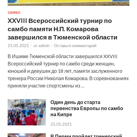
САМБО
XXVIII Всероссийский турнир по
самбо памяти Н.П. Комарова
завершился в Тюменской области
25.05.2021
-
от
admin
-
Оставьте комментарий
В Ишиме Тюменской области завершился XXVIII
Всероссийский турнир по самбо среди женщин,
юношей и девушек до 18 лет, памяти заслуженного
тренера России Николая Комарова. В соревнованиях
приняли участие спортсмены из …
Один день до старта
первенства Европы по самбо
на Кипре
25.05.2021
В Перми пройдет тренерский