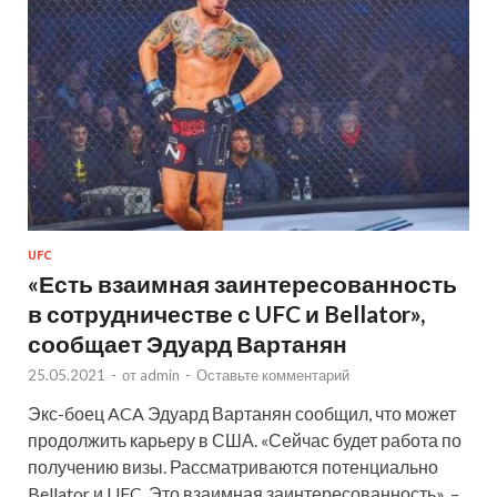
UFC
«Есть взаимная заинтересованность
в сотрудничестве с UFC и Bellator»,
сообщает Эдуард Вартанян
25.05.2021
-
от
admin
-
Оставьте комментарий
Экс-боец ACA Эдуард Вартанян сообщил, что может
продолжить карьеру в США. «Сейчас будет работа по
получению визы. Рассматриваются потенциально
Bellator и UFC. Это взаимная заинтересованность», –