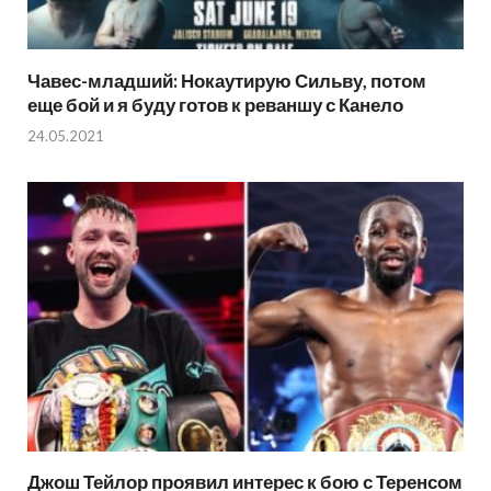
Чавес-младший: Нокаутирую Сильву, потом
еще бой и я буду готов к реваншу с Канело
24.05.2021
Джош Тейлор проявил интерес к бою с Теренсом