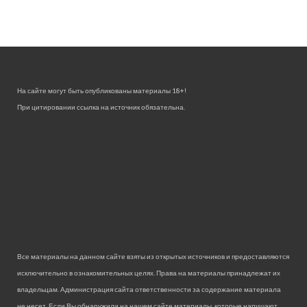
На сайте могут быть опубликованы материалы 18+!
При цитировании ссылка на источник обязательна.
Все материалы на данном сайте взяты из открытых источников и предоставляются
исключительно в ознакомительных целях. Права на материалы принадлежат их
владельцам. Администрация сайта ответственности за содержание материала
не несет. Если Вы обнаружили на нашем сайте материалы, которые нарушают