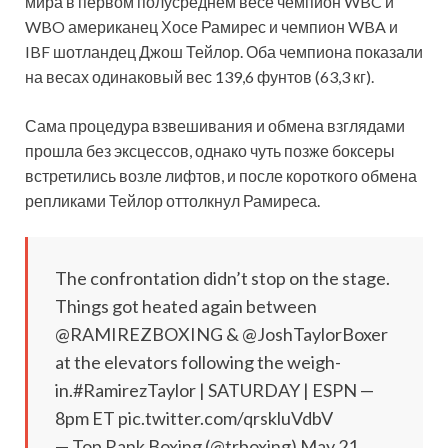
мира в первом полусреднем весе чемпион WBC и
WBO американец Хосе Рамирес и чемпион WBA и
IBF шотландец Джош Тейлор. Оба чемпиона показали
на весах одинаковый вес 139,6 фунтов (63,3 кг).
Сама
процедура взвешивания и обмена взглядами
прошла без эксцессов, однако чуть позже боксеры
встретились возле лифтов, и после короткого обмена
репликами Тейлор оттолкнул Рамиреса.
The confrontation didn’t stop on the stage.
Things got heated again between
@RAMIREZBOXING & @JoshTaylorBoxer
at the elevators following the weigh-
in.#RamirezTaylor | SATURDAY | ESPN —
8pm ET pic.twitter.com/qrskluVdbV
— Top Rank Boxing (@trboxing) May 21,