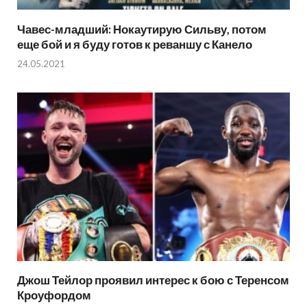
Чавес-младший: Нокаутирую Сильву, потом
еще бой и я буду готов к реваншу с Канело
24.05.2021
Джош Тейлор проявил интерес к бою с Теренсом
Кроуфордом