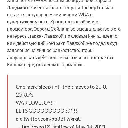
заявляет, что WBA не санкционирует бой Чарра и
Лавджоя в качестве боя за титул, и Тревор Брайан
остается регулярным чемпионом WBA в
супертяжелом весе. Кроме того он обвиняет
промоутера Эррола Сейлана во вмешательстве в его
интересы, так как Лавджой, по словам Кинга, имеет с
ним действующий контракт. Лавджой же подал в суд
заявление на личное банкротство, чтобы
аннулировать действие эксклюзивного контракта с
Кингом, перед вылетом в Германию.
One more sleep until the ? moves to 20-0,
20 KO’s.
WAR LOVEJOY!!!
LETS GOOOOOOOO ???!!!
pic.twitter.com/pq3BFwxrqU
— Tim Boxeo (@TimBoxeo) May 14, 2021