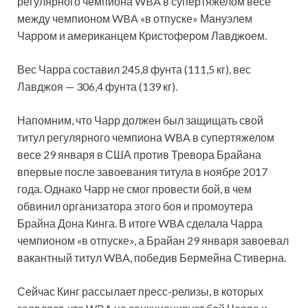
регулярного чемпиона WBA в супертяжелом весе
между чемпионом WBA «в отпуске» Мануэлем
Чарром и американцем Кристофером Лавджоем.
Вес Чарра составил 245,8 фунта (111,5 кг), вес
Лавджоя
— 306,4 фунта (139 кг).
Напомним, что Чарр должен был защищать свой
титул регулярного чемпиона WBA в супертяжелом
весе 29 января в США против Тревора Брайана
впервые после завоевания титула в ноябре 2017
года. Однако Чарр не смог провести бой, в чем
обвинил организатора этого боя и промоутера
Брайна Дона Кинга. В итоге WBA сделала Чарра
чемпионом «в отпуске», а Брайан 29 января завоевал
вакантный титул WBA, победив Бермейна Стиверна.
Сейчас Кинг рассылает пресс-релизы, в которых