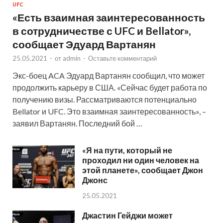
UFC
«Есть взаимная заинтересованность
в сотрудничестве с UFC и Bellator»,
сообщает Эдуард Вартанян
25.05.2021
-
от
admin
-
Оставьте комментарий
Экс-боец ACA Эдуард Вартанян сообщил, что может
продолжить карьеру в США. «Сейчас будет работа по
получению визы. Рассматриваются потенциально
Bellator и UFC. Это взаимная заинтересованность», –
заявил Вартанян. Последний бой …
«Я на пути, который не
проходил ни один человек на
этой планете», сообщает Джон
Джонс
25.05.2021
Джастин Гейджи может