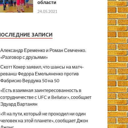
области
24.05.2021
ПОСЛЕДНИЕ ЗАПИСИ
Александр Еременко и Роман Семченко.
«Разговор с друзьями»
Скотт Кокер заявил, что шансы на матч-
реванш Федора Емельяненко против
Фабрисио Вердума 50 на 50
«Есть взаимная заинтересованность в
сотрудничестве с UFC и Bellator», сообщает
Эдуард Вартанян
«Я на пути, который не проходил ни один
человек на этой планете», сообщает Джон
Джонс