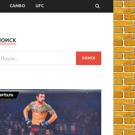
САМБО
UFC
ПОИСК