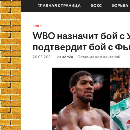
ГЛАВНАЯ СТРАНИЦА
БОКС
БОРЬБА
БОКС
WBO назначит бой с 
подтвердит бой с Ф
20.05.2021
-
от
admin
-
Оставьте комментарий