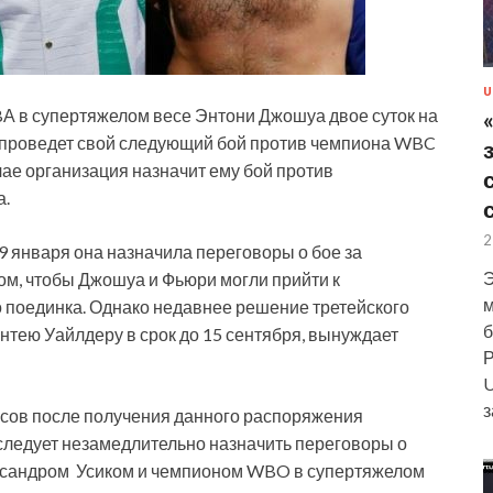
U
 в супертяжелом весе Энтони Джошуа двое суток на
он проведет свой следующий бой против чемпиона WBC
чае организация назначит ему бой против
а.
2
9 января она назначила переговоры о бое за
Э
м, чтобы Джошуа и Фьюри могли прийти к
м
 поединка. Однако недавнее решение третейского
б
тею Уайлдеру в срок до 15 сентября, вынуждает
Р
U
з
асов после получения данного распоряжения
следует незамедлительно назначить переговоры о
ксандром Усиком и чемпионом WBO в супертяжелом