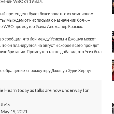
яжении WBO от 19 мая.
ый претендент будет боксировать с их чемпионом
ть? Мы ждем от них письма о назначении боя», —
ие WBO промоутер Усика Александр Красюк.
ер сообщил, что бой между Усиком и Джошуа может
,что он планируется на август и скорее всего пройдет
икобритании. Промоутер также добавил, что Усик был
ее обращение к промоутеру Джошуа Эдди Хирну:
ie Hearn today as talks are now underway for
XJh4S
 May 19, 2021