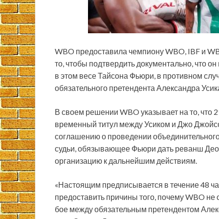
WBO предоставила чемпиону WBO, IBF и WBА
то, чтобы подтвердить документально, что 
в этом весе Тайсона Фьюри, в противном слу
обязательного
претендента Александра Усик
В своем решении WBO указывает на то, что 2
временный титул между Усиком и Джо Джойсо
соглашению о проведении объединительного
судьи, обязывающее Фьюри дать реванш Деон
организацию к дальнейшим действиям.
«Настоящим предписывается в течение 48 ч
предоставить причины того, почему WBO не 
бое между обязательным претендентом Але