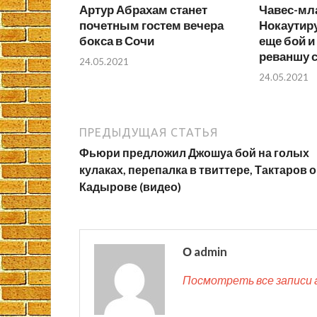
Артур Абрахам станет
Чавес-мл
почетным гостем вечера
Нокаутир
бокса в Сочи
еще бой и 
реваншу с
24.05.2021
24.05.2021
ПРЕДЫДУЩАЯ СТАТЬЯ
Фьюри предложил Джошуа бой на голых
кулаках, перепалка в твиттере, Тактаров о
Кадырове (видео)
О admin
Посмотреть все записи 