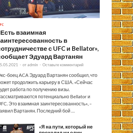
FC
«Есть взаимная
заинтересованность в
сотрудничестве с UFC и Bellator»,
сообщает Эдуард Вартанян
5.05.2021
-
от
admin
-
Оставьте комментарий
кс-боец ACA Эдуард Вартанян сообщил, что
ожет продолжить карьеру в США. «Сейчас
удет работа по получению визы.
ассматриваются потенциально Bellator и
FC. Это взаимная заинтересованность», –
аявил Вартанян. Последний бой …
«Я на пути, который не
проходил ни один