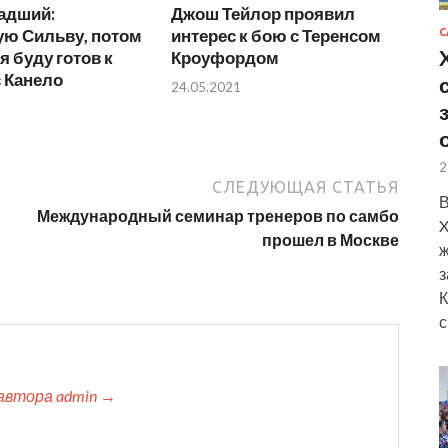
адший:
Джош Тейлор проявил
ую Сильву, потом
интерес к бою с Теренсом
С
я буду готов к
Кроуфордом
 Канело
24.05.2021
2
СЛЕДУЮЩАЯ СТАТЬЯ
В
Международный семинар тренеров по самбо
X
прошел в Москве
ж
з
К
с
автора admin →