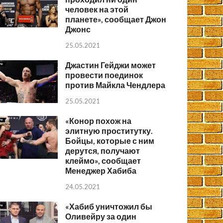
человек на этой
планете», сообщает Джон
Джонс
25.05.2021
Джастин Гейджи может
провести поединок
против Майкла Чендлера
25.05.2021
«Конор похож на
элитную проститутку.
Бойцы, которые с ним
дерутся, получают
клеймо», сообщает
Менеджер Хабиба
24.05.2021
«Хабиб уничтожил бы
Оливейру за один