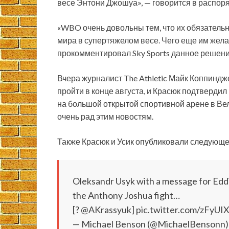
весе Энтони Джошуа», — говорится в распор
«WBO очень довольны тем, что их обязательн
мира в супертяжелом весе. Чего еще им жела
прокомментировал Sky Sports данное решен
Вчера журналист The Athletic Майк Коппиндж
пройти в конце августа, и Красюк подтвердил 
на большой открытой спортивной арене в Вел
очень рад этим новостям.
Также Красюк и Усик опубликовали следующ
Oleksandr Usyk with a message for Edd
the Anthony Joshua fight…
[?️ @AKrassyuk] pic.twitter.com/zFyUI
— Michael Benson (@MichaelBensonn)