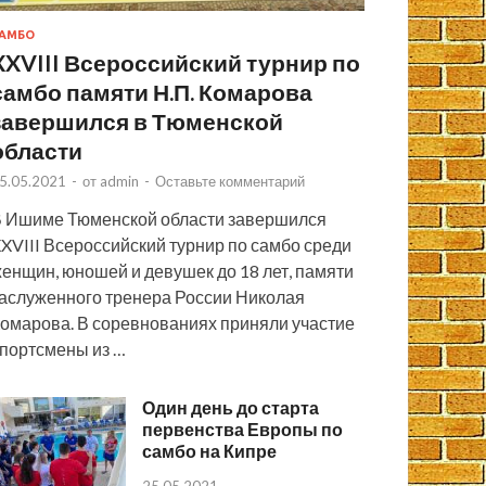
АМБО
XXVIII Всероссийский турнир по
самбо памяти Н.П. Комарова
завершился в Тюменской
области
5.05.2021
-
от
admin
-
Оставьте комментарий
 Ишиме Тюменской области завершился
XVIII Всероссийский турнир по самбо среди
енщин, юношей и девушек до 18 лет, памяти
аслуженного тренера России Николая
омарова. В соревнованиях приняли участие
портсмены из …
Один день до старта
первенства Европы по
самбо на Кипре