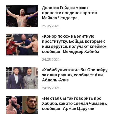
Джастин Гейджи может
провести поединок против
Майкла Чендлера
25.05.2021
«Конор похож на элитную
проститутку. Бойцы, которые с
ним дерутся, получают клеймо»,
сообщает Менеджер Хабиба
24.05.2021
«Хабиб уничтожил бы Оливейру
за один раунд», сообщает Али
Абдель-Азиз
24.05.2021
«Не стал бы так говорить про
Хабиба, как это сделал Чимаев»,
сообщает Арман Царукян