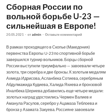
Сборная России по
вольной борьбе U-23 —
сильнейшая в Европе!
20.05.2021
-
от
admin
-
Оставьте комментарий
В рамках проходящего в Скопье (Македония)
первенства Европы U-23 по спортивной борьбе
завершился турнир вольников. Борцы сборной
России выступили триумфально — завоевали четыре
золота, три серебра и две бронзы. К золотым медалям
Ахмеда Идрисова, Асланбека Сотиева,
серебряным
Абдулмажида Кудиева, Халида Яхиева и бронзовой
Иналбека Шериева добавились еще четыре медали:
золотых наград удостоились Чермен Валиев и
Аманула Расулов, серебро у Ацамаза Теблоева и
бронза у Азамата Закуева. Россияне завоевали