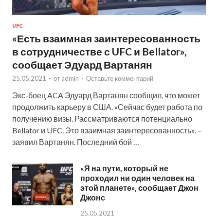
UFC
«Есть взаимная заинтересованность
в сотрудничестве с UFC и Bellator»,
сообщает Эдуард Вартанян
25.05.2021
-
от
admin
-
Оставьте комментарий
Экс-боец ACA Эдуард Вартанян сообщил, что может
продолжить карьеру в США. «Сейчас будет работа по
получению визы. Рассматриваются потенциально
Bellator и UFC. Это взаимная заинтересованность», –
заявил Вартанян. Последний бой …
«Я на пути, который не
проходил ни один человек на
этой планете», сообщает Джон
Джонс
25.05.2021