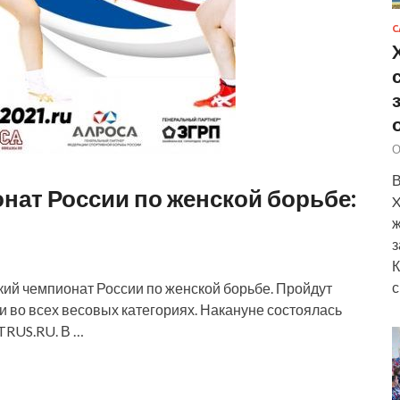
С
О
В
ат России по женской борьбе:
X
ж
з
К
с
кий чемпионат России по женской борьбе. Пройдут
во всех весовых категориях. Накануне состоялась
TRUS.RU. В …