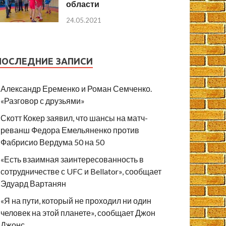
области
24.05.2021
ПОСЛЕДНИЕ ЗАПИСИ
Александр Еременко и Роман Семченко.
«Разговор с друзьями»
Скотт Кокер заявил, что шансы на матч-
реванш Федора Емельяненко против
Фабрисио Вердума 50 на 50
«Есть взаимная заинтересованность в
сотрудничестве с UFC и Bellator», сообщает
Эдуард Вартанян
«Я на пути, который не проходил ни один
человек на этой планете», сообщает Джон
Джонс