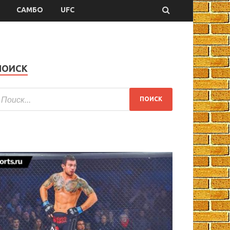
САМБО
UFC
ПОИСК