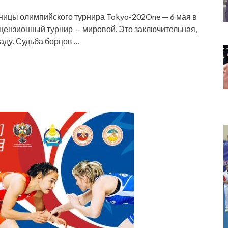
ницы олимпийского турнира Tokyo-202One — 6 мая в
цензионный турнир — мировой. Это заключительная,
аду. Судьба борцов …