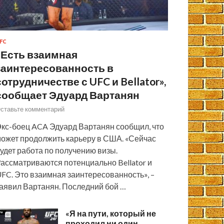
FC
«Есть взаимная
заинтересованность в
сотрудничестве с UFC и Bellator»,
сообщает Эдуард Вартанян
ставьте комментарий
кс-боец ACA Эдуард Вартанян сообщил, что
ожет продолжить карьеру в США. «Сейчас
удет работа по получению визы.
ассматриваются потенциально Bellator и
FC. Это взаимная заинтересованность», –
аявил Вартанян. Последний бой …
«Я на пути, который не
проходил ни один