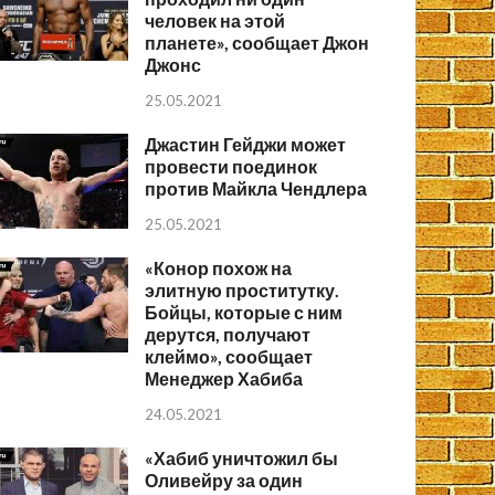
человек на этой
планете», сообщает Джон
Джонс
25.05.2021
Джастин Гейджи может
провести поединок
против Майкла Чендлера
25.05.2021
«Конор похож на
элитную проститутку.
Бойцы, которые с ним
дерутся, получают
клеймо», сообщает
Менеджер Хабиба
24.05.2021
«Хабиб уничтожил бы
Оливейру за один