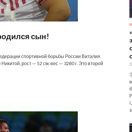
U
родился сын!
Федерации спортивной борьбы России Виталия
китой, рост — 52 см, вес — 3280 г. Это второй
О
Э
м
б
Р
U
з