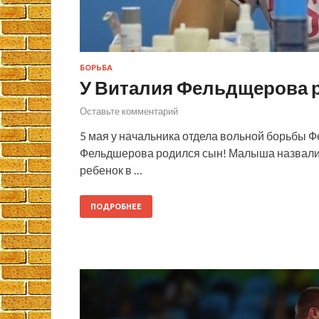
БОРЬБА
У Виталия Фельдщерова 
Оставьте комментарий
5 мая у начальника отдела вольной борьбы 
Фельдшерова родился сын! Малыша назвали Ни
ребенок в …
ПОДРОБНЕЕ