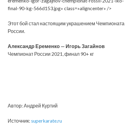
eremenko-igor-zagajnov-chempionat-rossii-2021-iko-
final-90-kg-566d153.jpg» class=»aligncenter» />
Этот бой стал настоящим украшением Чемпионата
России.
Александр Еременко — Игорь Загайнов
Чемпионат России 2021, финал 90+ кг
Автор: Андрей Куртий
Источник:
superkarate.ru