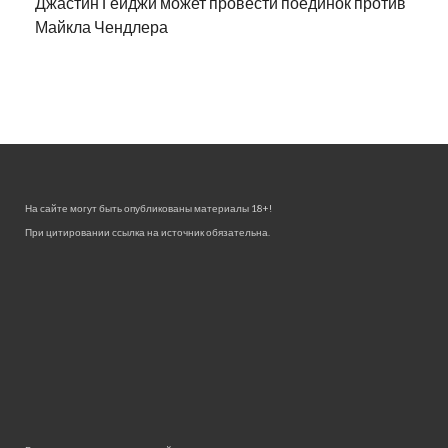
Джастин Гейджи может провести поединок против
Майкла Чендлера
На сайте могут быть опубликованы материалы 18+!
При цитировании ссылка на источник обязательна.