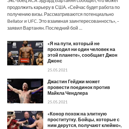
Экс-боец ACA Эдуард Вартанян сообщил, что может
продолжить карьеру в США. «Сейчас будет работа по
получению визы. Рассматриваются потенциально
Bellator и UFC. Это взаимная заинтересованность», –
заявил Вартанян. Последний бой …
«Я на пути, который не
проходил ни один человек на
этой планете», сообщает Джон
Джонс
25.05.2021
Джастин Гейджи может
провести поединок против
Майкла Чендлера
25.05.2021
«Конор похож на элитную
проститутку. Бойцы, которые с
ним дерутся, получают клеймо»,