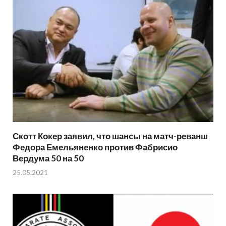
Скотт Кокер заявил, что шансы на матч-реванш
Федора Емельяненко против Фабрисио
Вердума 50 на 50
25.05.2021