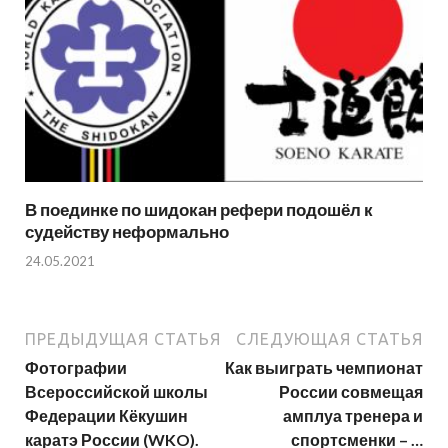
В поединке по шидокан рефери подошёл к
судейству неформально
24.05.2021
ПРЕДЫДУЩАЯ СТАТЬЯ
СЛЕДУЮЩАЯ СТАТЬЯ
Фотографии
Как выиграть чемпионат
Всероссийской школы
России совмещая
Федерации Кёкушин
амплуа тренера и
каратэ России (WKO).
спортсменки – …