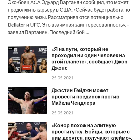
Экс-боец ACA Эдуард Вартанян сообщил, что может
продолжить карьеру в США. «Сейчас будет работа по
получению визы. Рассматриваются потенциально
Bellator и UFC. Это взаимная заинтересованность», –
заявил Вартанян. Последний бой …
«Я на пути, который не
проходил ни один человек на
этой планете», сообщает Джон
Джонс
25.05.2021
Джастин Гейджи может
провести поединок против
Майкла Чендлера
25.05.2021
«Конор похож на элитную
проститутку. Бойцы, которые с
ним дерутся, получают клеймо»,