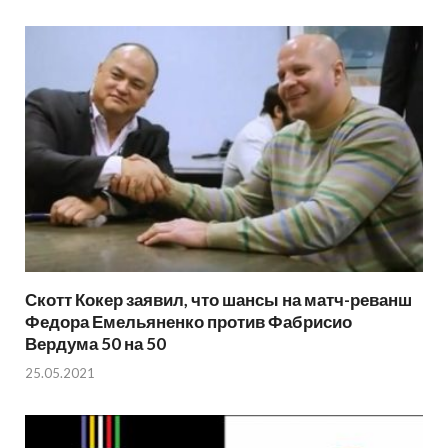
Скотт Кокер заявил, что шансы на матч-реванш
Федора Емельяненко против Фабрисио
Вердума 50 на 50
25.05.2021