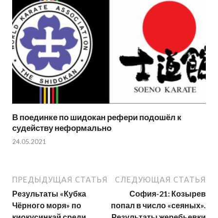
В поединке по шидокан рефери подошёл к
судейству неформально
24.05.2021
ПРЕДЫДУЩАЯ СТАТЬЯ
СЛЕДУЮЩАЯ СТАТЬЯ
Результаты «Кубка
София-21: Козырев
Чёрного моря» по
попал в число «сеяных».
киокусинкай среди
Результаты жеребьевки