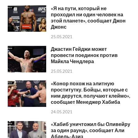
«Я на пути, который не
проходил ни один человек на
этой планете», сообщает Джон
Джонс
25.05.2021
Джастин Гейджи может
провести поединок против
Майкла Чендлера
25.05.2021
«Конор похож на элитную
проститутку. Бойцы, которые с
ним дерутся, получают клеймо»,
сообщает Менеджер Хабиба
24.05.2021
«Хабиб уничтожил бы Оливейру
за один раунд», сообщает Али
Абдель-Азиз