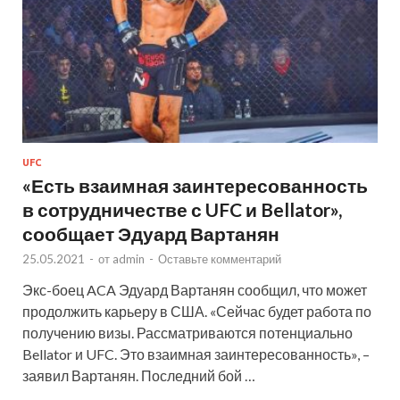
UFC
«Есть взаимная заинтересованность
в сотрудничестве с UFC и Bellator»,
сообщает Эдуард Вартанян
25.05.2021
-
от
admin
-
Оставьте комментарий
Экс-боец ACA Эдуард Вартанян сообщил, что может
продолжить карьеру в США. «Сейчас будет работа по
получению визы. Рассматриваются потенциально
Bellator и UFC. Это взаимная заинтересованность», –
заявил Вартанян. Последний бой …