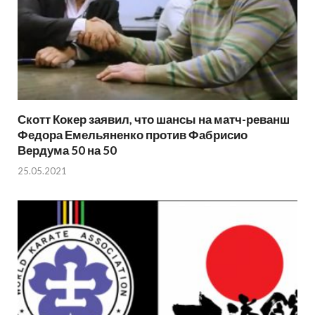
Скотт Кокер заявил, что шансы на матч-реванш
Федора Емельяненко против Фабрисио
Вердума 50 на 50
25.05.2021