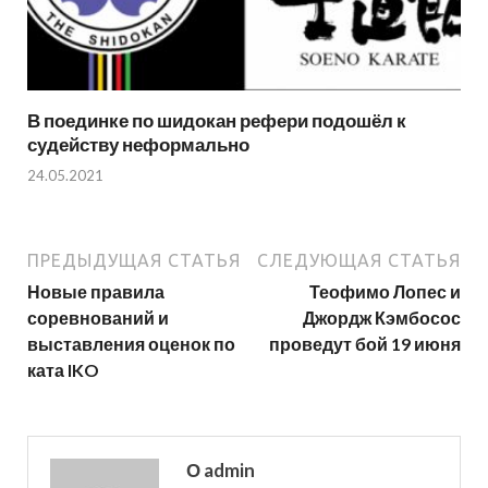
В поединке по шидокан рефери подошёл к
судейству неформально
24.05.2021
ПРЕДЫДУЩАЯ СТАТЬЯ
СЛЕДУЮЩАЯ СТАТЬЯ
Новые правила
Теофимо Лопес и
соревнований и
Джордж Кэмбосос
выставления оценок по
проведут бой 19 июня
ката IKO
О admin