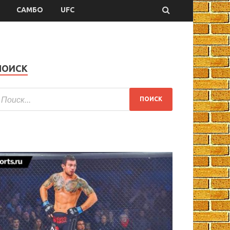
САМБО
UFC
ПОИСК