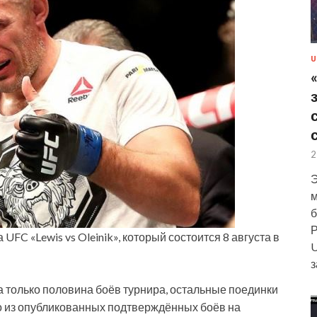
U
2
Э
м
б
Р
U
з
а
только половина боёв турнира, остальные поединки
о из опубликованных подтверждённых боёв на