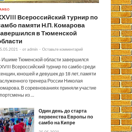
АМБО
XXVIII Всероссийский турнир по
самбо памяти Н.П. Комарова
завершился в Тюменской
области
5.05.2021
-
от
admin
-
Оставьте комментарий
 Ишиме Тюменской области завершился
XVIII Всероссийский турнир по самбо среди
енщин, юношей и девушек до 18 лет, памяти
аслуженного тренера России Николая
омарова. В соревнованиях приняли участие
портсмены из …
Один день до старта
первенства Европы по
самбо на Кипре