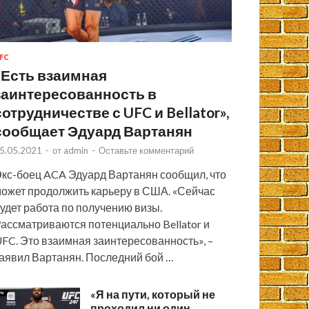
FC
«Есть взаимная
заинтересованность в
сотрудничестве с UFC и Bellator»,
сообщает Эдуард Вартанян
5.05.2021
-
от
admin
-
Оставьте комментарий
кс-боец ACA Эдуард Вартанян сообщил, что
ожет продолжить карьеру в США. «Сейчас
удет работа по получению визы.
ассматриваются потенциально Bellator и
FC. Это взаимная заинтересованность», –
аявил Вартанян. Последний бой …
«Я на пути, который не
проходил ни один