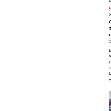
С
2
В
X
ж
з
К
с