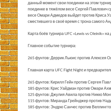
данный момент свои поединки на этом турнир
поединке в тяжёлом весе Сергей Павлович ср
весе Омари Адмедов выйдет против Криса Уа
сместившего в своё время с трона самого Ан
Карта боёв турнира UFC «Lewis vs Oleinik» н
Главное событие турнира:
265 фунтов: Деррик Льюис против Алексея О
Главная карта UFC Fight Night и предварител
265 фунтов: Кирилл Гейн против Сергея Пав
185 фунтов: Крис Уайдман против Омари Ах
125 фунтов: Джулия Авила против Никко Мо
115 фунтов: Миранда Грейнджер против Над
185 фунтов: Эндрю Санчес против Веллингт