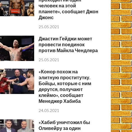
человек на этой
планете», сообщает Джон
Джонс
25.05.2021
Джастин Гейджи может
провести поединок
против Майкла Чендлера
25.05.2021
«Конор похож на
элитную проститутку.
Бойцы, которые с ним
дерутся, получают
клеймо», сообщает
Менеджер Хабиба
24.05.2021
«Хабиб уничтожил бы
Оливейру за один