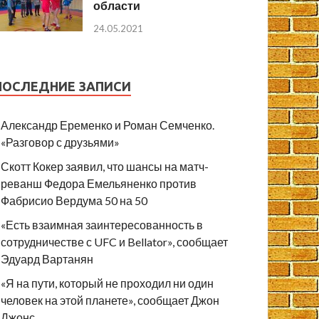
области
24.05.2021
ПОСЛЕДНИЕ ЗАПИСИ
Александр Еременко и Роман Семченко.
«Разговор с друзьями»
Скотт Кокер заявил, что шансы на матч-
реванш Федора Емельяненко против
Фабрисио Вердума 50 на 50
«Есть взаимная заинтересованность в
сотрудничестве с UFC и Bellator», сообщает
Эдуард Вартанян
«Я на пути, который не проходил ни один
человек на этой планете», сообщает Джон
Джонс