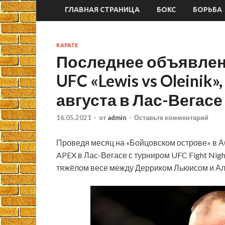
ГЛАВНАЯ СТРАНИЦА
БОКС
БОРЬБА
КАРАТЕ
Последнее объявлен
UFC «Lewis vs Oleinik
августа в Лас-Вегасе
16.05.2021
-
от
admin
-
Оставьте комментарий
Проведя месяц на «Бойцовском острове» в 
APEX в Лас-Вегасе с турниром UFC Fight Nigh
тяжёлом весе между Дерриком Льюисом и А