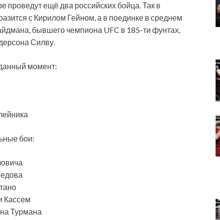
е проведут ещё два российских бойца. Так в
азится с Кирилом Гейном, а в поединке в среднем
йдмана, бывшего чемпиона UFC в 185-ти фунтах,
дерсона Силву.
а данный момент:
лейника
ьные бои:
ловича
медова
нтано
и Кассем
она Турмана