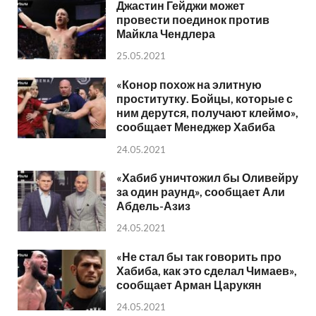
Джастин Гейджи может
провести поединок против
Майкла Чендлера
25.05.2021
«Конор похож на элитную
проститутку. Бойцы, которые с
ним дерутся, получают клеймо»,
сообщает Менеджер Хабиба
24.05.2021
«Хабиб уничтожил бы Оливейру
за один раунд», сообщает Али
Абдель-Азиз
24.05.2021
«Не стал бы так говорить про
Хабиба, как это сделал Чимаев»,
сообщает Арман Царукян
24.05.2021