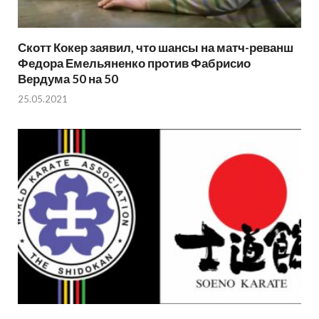
Скотт Кокер заявил, что шансы на матч-реванш
Федора Емельяненко против Фабрисио
Вердума 50 на 50
25.05.2021