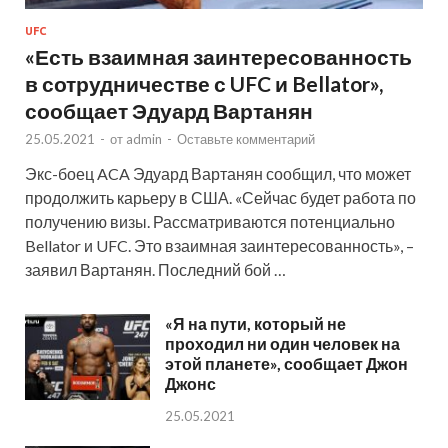
UFC
«Есть взаимная заинтересованность
в сотрудничестве с UFC и Bellator»,
сообщает Эдуард Вартанян
25.05.2021
-
от
admin
-
Оставьте комментарий
Экс-боец ACA Эдуард Вартанян сообщил, что может
продолжить карьеру в США. «Сейчас будет работа по
получению визы. Рассматриваются потенциально
Bellator и UFC. Это взаимная заинтересованность», –
заявил Вартанян. Последний бой …
«Я на пути, который не
проходил ни один человек на
этой планете», сообщает Джон
Джонс
25.05.2021