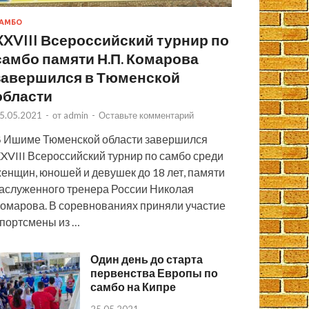
АМБО
XXVIII Всероссийский турнир по
самбо памяти Н.П. Комарова
завершился в Тюменской
области
5.05.2021
-
от
admin
-
Оставьте комментарий
 Ишиме Тюменской области завершился
XVIII Всероссийский турнир по самбо среди
енщин, юношей и девушек до 18 лет, памяти
аслуженного тренера России Николая
омарова. В соревнованиях приняли участие
портсмены из …
Один день до старта
первенства Европы по
самбо на Кипре