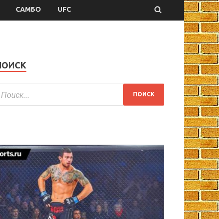
САМБО
UFC
ПОИСК