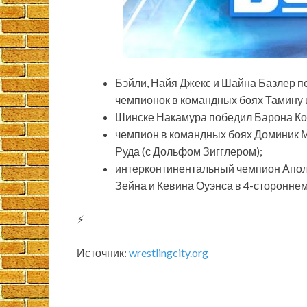
Бэйли, Найя Джекс и Шайна Базлер п
чемпионок в командных боях Тамину 
Шинске Накамура победил Барона Ко
чемпион в командных боях Доминик М
Руда (с Дольфом
Зигглером);
интерконтинентальный чемпион Аполл
Зейна и Кевина Оуэнса в 4-стороннем 
⚡
Источник:
wrestlingcity.org