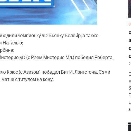
U
обедили чемпионку SD Бьянку Белейр, а также
и Наталью;
рбина;
истерио SD (с Рэем Мистерио Мл.) победил Роберта
2
о Крюс (с Азизом) победил Биг И. Лэнгстона, Сэми
Э
матче с титулом на кону.
м
б
Р
U
з