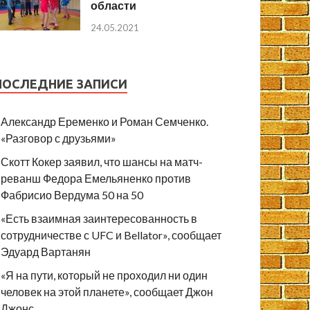
области
24.05.2021
ПОСЛЕДНИЕ ЗАПИСИ
Александр Еременко и Роман Семченко.
«Разговор с друзьями»
Скотт Кокер заявил, что шансы на матч-
реванш Федора Емельяненко против
Фабрисио Вердума 50 на 50
«Есть взаимная заинтересованность в
сотрудничестве с UFC и Bellator», сообщает
Эдуард Вартанян
«Я на пути, который не проходил ни один
человек на этой планете», сообщает Джон
Джонс