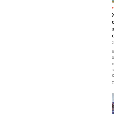
С
2
В
X
ж
з
К
с