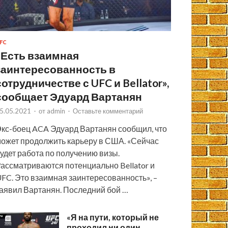
FC
«Есть взаимная
заинтересованность в
сотрудничестве с UFC и Bellator»,
сообщает Эдуард Вартанян
5.05.2021
-
от
admin
-
Оставьте комментарий
кс-боец ACA Эдуард Вартанян сообщил, что
ожет продолжить карьеру в США. «Сейчас
удет работа по получению визы.
ассматриваются потенциально Bellator и
FC. Это взаимная заинтересованность», –
аявил Вартанян. Последний бой …
«Я на пути, который не
проходил ни один