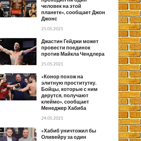
человек на этой
планете», сообщает Джон
Джонс
25.05.2021
Джастин Гейджи может
провести поединок
против Майкла Чендлера
25.05.2021
«Конор похож на
элитную проститутку.
Бойцы, которые с ним
дерутся, получают
клеймо», сообщает
Менеджер Хабиба
24.05.2021
«Хабиб уничтожил бы
Оливейру за один