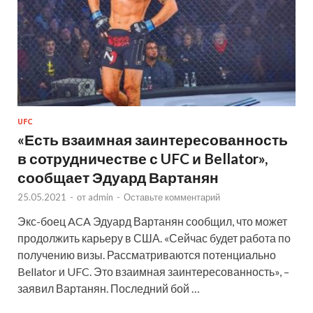
UFC
«Есть взаимная заинтересованность
в сотрудничестве с UFC и Bellator»,
сообщает Эдуард Вартанян
25.05.2021
-
от
admin
-
Оставьте комментарий
Экс-боец ACA Эдуард Вартанян сообщил, что может
продолжить карьеру в США. «Сейчас будет работа по
получению визы. Рассматриваются потенциально
Bellator и UFC. Это взаимная заинтересованность», –
заявил Вартанян. Последний бой …