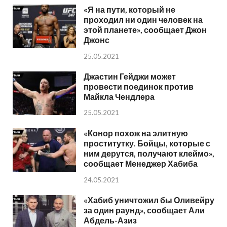
«Я на пути, который не
проходил ни один человек на
этой планете», сообщает Джон
Джонс
25.05.2021
Джастин Гейджи может
провести поединок против
Майкла Чендлера
25.05.2021
«Конор похож на элитную
проститутку. Бойцы, которые с
ним дерутся, получают клеймо»,
сообщает Менеджер Хабиба
24.05.2021
«Хабиб уничтожил бы Оливейру
за один раунд», сообщает Али
Абдель-Азиз