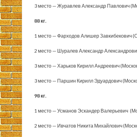
3 место — Журавлев Александр Павлович (Мо
88 кг.
1 место — Фарходов Алишер Завкибекович (
2 место — Шуралев Александр Александрович
3 место — Харьков Кирилл Андреевич (Моско
3 место — Паршин Кирилл Эдуардович (Моско
98 кг.
1 место — Усманов Эскандер Валерьевич (М
2 место — Ивчатов Никита Михайлович (Моск