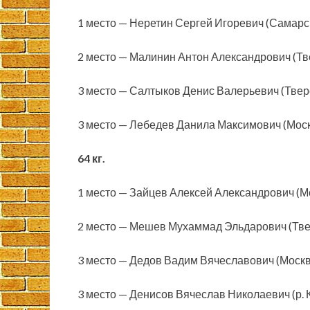
1 место — Неретин Сергей Игоревич (Самарс
2 место — Малинин Антон Александрович (Тв
3 место — Салтыков Денис Валерьевич (Твер
3 место — Лебедев Данила Максимович (Моск
64 кг.
1 место — Зайцев Алексей Александрович (М
2 место — Мешев Мухаммад Эльдарович (Тве
3 место — Дедов Вадим Вячеславович (Москв
3 место — Денисов Вячеслав Николаевич (р. 