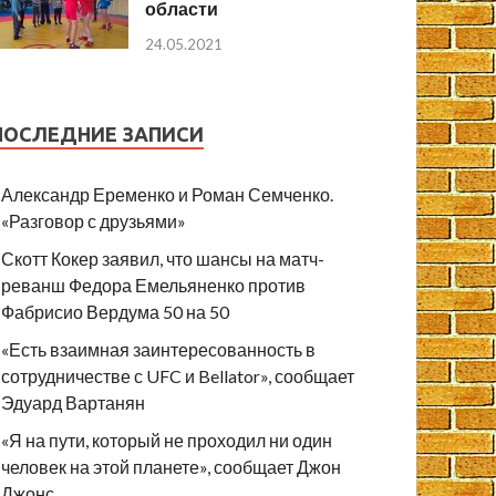
области
24.05.2021
ПОСЛЕДНИЕ ЗАПИСИ
Александр Еременко и Роман Семченко.
«Разговор с друзьями»
Скотт Кокер заявил, что шансы на матч-
реванш Федора Емельяненко против
Фабрисио Вердума 50 на 50
«Есть взаимная заинтересованность в
сотрудничестве с UFC и Bellator», сообщает
Эдуард Вартанян
«Я на пути, который не проходил ни один
человек на этой планете», сообщает Джон
Джонс