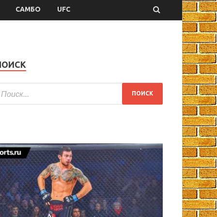
САМБО
UFC
ПОИСК