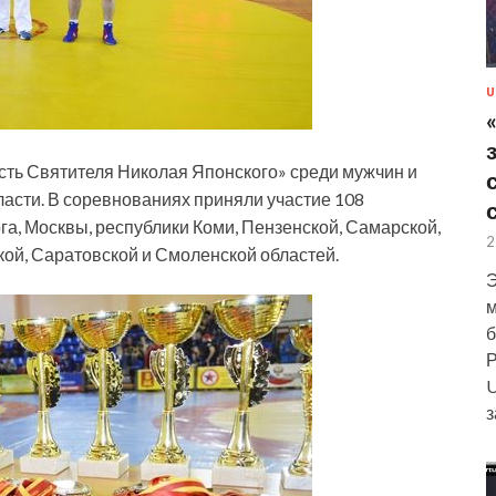
U
сть Святителя Николая Японского» среди мужчин и
асти. В соревнованиях приняли участие 108
га, Москвы, республики Коми, Пензенской, Самарской,
2
кой, Саратовской и Смоленской областей.
Э
м
б
Р
U
з