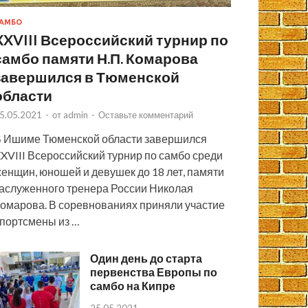
АМБО
XXVIII Всероссийский турнир по
самбо памяти Н.П. Комарова
завершился в Тюменской
области
5.05.2021
-
от
admin
-
Оставьте комментарий
 Ишиме Тюменской области завершился
XVIII Всероссийский турнир по самбо среди
енщин, юношей и девушек до 18 лет, памяти
аслуженного тренера России Николая
омарова. В соревнованиях приняли участие
портсмены из …
Один день до старта
первенства Европы по
самбо на Кипре