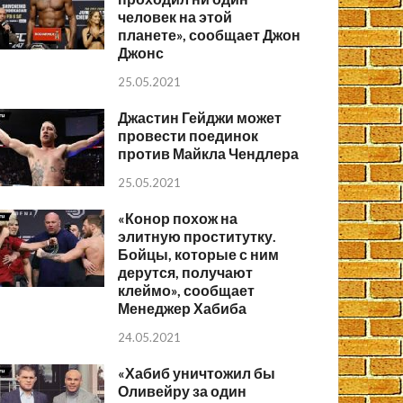
человек на этой
планете», сообщает Джон
Джонс
25.05.2021
Джастин Гейджи может
провести поединок
против Майкла Чендлера
25.05.2021
«Конор похож на
элитную проститутку.
Бойцы, которые с ним
дерутся, получают
клеймо», сообщает
Менеджер Хабиба
24.05.2021
«Хабиб уничтожил бы
Оливейру за один