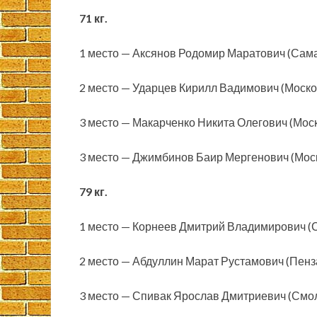
71 кг.
1 место — Аксянов Родомир Маратович (Сам
2 место — Ударцев Кирилл Вадимович (Моско
3 место — Макарченко Никита Олегович (Моск
3 место — Джимбинов Баир Мергенович (Мос
79 кг.
1 место — Корнеев Дмитрий Владимирович (
2 место — Абдуллин Марат Рустамович (Пенз
3 место — Спивак Ярослав Дмитриевич (Смол