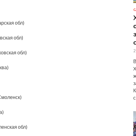
С
арская обл)
вская обл)
2
овская обл)
В
ква)
X
ж
з
К
Смоленск)
с
а)
енская обл)