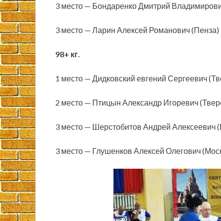
3 место — Бондаренко Дмитрий Владимирови
3 место — Ларин Алексей Романович (Пенза)
98+ кг.
1 место — Дидковский евгений Сергеевич (Тв
2 место — Птицын Александр Игоревич (Твер
3 место — Шерстобитов Андрей Алексеевич (
3 место — Глушенков Алексей Олегович (Мос