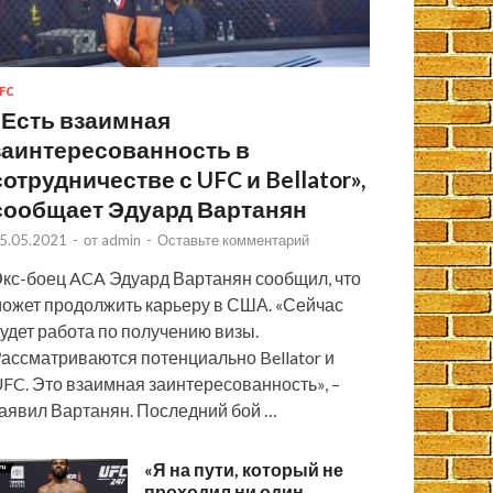
FC
«Есть взаимная
заинтересованность в
сотрудничестве с UFC и Bellator»,
сообщает Эдуард Вартанян
5.05.2021
-
от
admin
-
Оставьте комментарий
кс-боец ACA Эдуард Вартанян сообщил, что
ожет продолжить карьеру в США. «Сейчас
удет работа по получению визы.
ассматриваются потенциально Bellator и
FC. Это взаимная заинтересованность», –
аявил Вартанян. Последний бой …
«Я на пути, который не
проходил ни один