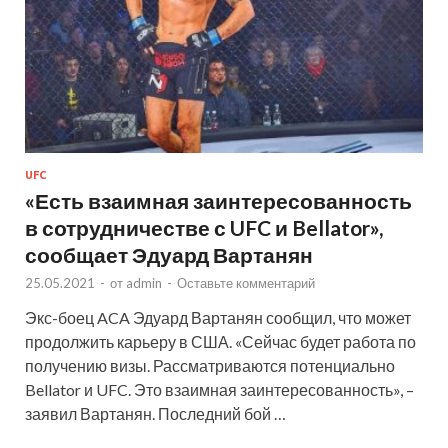
UFC
«Есть взаимная заинтересованность
в сотрудничестве с UFC и Bellator»,
сообщает Эдуард Вартанян
25.05.2021
-
от
admin
-
Оставьте комментарий
Экс-боец ACA Эдуард Вартанян сообщил, что может
продолжить карьеру в США. «Сейчас будет работа по
получению визы. Рассматриваются потенциально
Bellator и UFC. Это взаимная заинтересованность», –
заявил Вартанян. Последний бой …