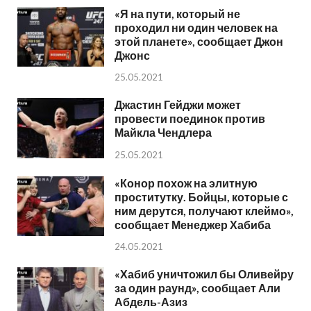
«Я на пути, который не
проходил ни один человек на
этой планете», сообщает Джон
Джонс
25.05.2021
Джастин Гейджи может
провести поединок против
Майкла Чендлера
25.05.2021
«Конор похож на элитную
проститутку. Бойцы, которые с
ним дерутся, получают клеймо»,
сообщает Менеджер Хабиба
24.05.2021
«Хабиб уничтожил бы Оливейру
за один раунд», сообщает Али
Абдель-Азиз