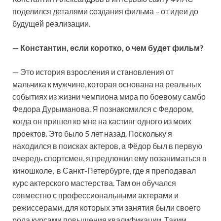
поделился деталями создания фильма – от идеи до
будущей реализации.
— Константин, если коротко, о чем будет фильм?
— Это история взросления и становления от
мальчика к мужчине, которая основана на реальных
событиях из жизни чемпиона мира по боевому самбо
Федора Дурыманова. Я познакомился с Федором,
когда он пришел ко мне на кастинг одного из моих
проектов. Это было 5 лет назад. Поскольку я
находился в поисках актеров, а Фёдор был в первую
очередь спортсмен, я предложил ему позаниматься в
киношколе, в Санкт-Петербурге, где я преподавал
курс актерского мастерства. Там он обучался
совместно с профессиональными актерами и
режиссерами, для которых эти занятия были своего
рода курсами повышения квалификации. Таким