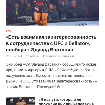
UFC
«Есть взаимная заинтересованность
в сотрудничестве с UFC и Bellator»,
сообщает Эдуард Вартанян
25.05.2021
-
от
admin
-
Оставьте комментарий
Экс-боец ACA Эдуард Вартанян сообщил, что может
продолжить карьеру в США. «Сейчас будет работа по
получению визы. Рассматриваются потенциально
Bellator и UFC. Это взаимная заинтересованность», –
заявил Вартанян. Последний бой …
«Я на пути, который не
проходил ни один человек на