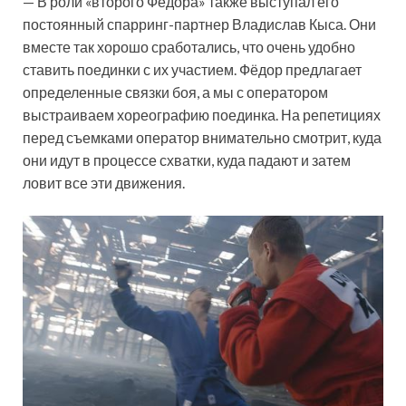
— В роли «второго Фёдора» также выступал его
постоянный спарринг-партнер Владислав Кыса. Они
вместе так хорошо сработались, что очень удобно
ставить поединки с их участием. Фёдор предлагает
определенные связки боя, а мы с оператором
выстраиваем хореографию поединка. На репетициях
перед съемками оператор внимательно смотрит, куда
они идут в процессе схватки, куда падают и затем
ловит все эти движения.