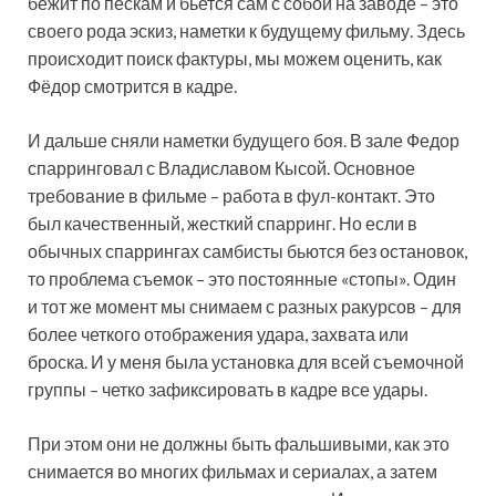
бежит по пескам и бьется сам с собой на заводе – это
своего рода эскиз, наметки к будущему фильму. Здесь
происходит поиск фактуры, мы можем оценить, как
Фёдор смотрится в кадре.
И дальше сняли наметки будущего боя. В зале Федор
спарринговал с Владиславом Кысой. Основное
требование в фильме – работа в фул-контакт. Это
был качественный, жесткий спарринг. Но если в
обычных спаррингах самбисты бьются без остановок,
то проблема съемок – это постоянные «стопы». Один
и тот же момент мы снимаем с разных ракурсов – для
более четкого отображения удара, захвата или
броска. И у меня была установка для всей съемочной
группы – четко зафиксировать в кадре все удары.
При этом они не должны быть фальшивыми, как это
снимается во многих фильмах и сериалах, а затем