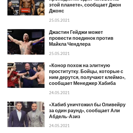
этой планете», сообщает Джон
Джонс
25.05.2021
Джастин Гейджи может
провести поединок против
Майкла Чендлера
25.05.2021
«Конор похож на элитную
проститутку. Бойцы, которые с
ним дерутся, получают клеймо»,
сообщает Менеджер Хабиба
24.05.2021
«Хабиб уничтожил бы Оливейру
за один раунд», сообщает Али
Абдель-Азиз
24.05.2021