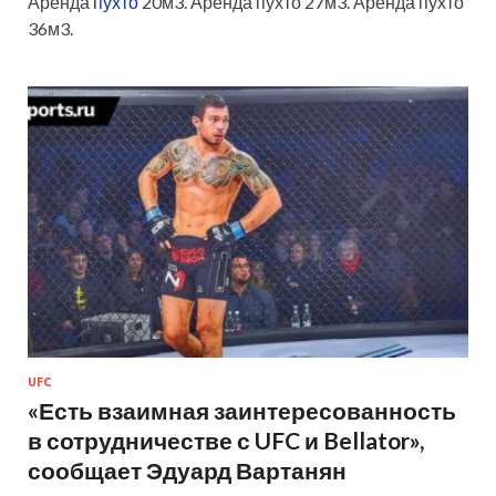
Аренда
пухто
20м3. Аренда пухто 27м3. Аренда пухто
36м3.
UFC
«Есть взаимная заинтересованность
в сотрудничестве с UFC и Bellator»,
сообщает Эдуард Вартанян