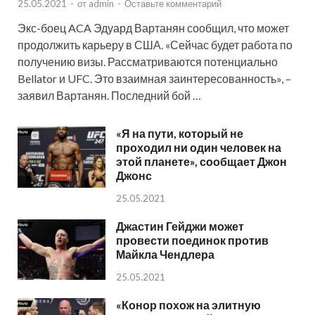
25.05.2021
-
от
admin
-
Оставьте комментарий
Экс-боец ACA Эдуард Вартанян сообщил, что может
продолжить карьеру в США. «Сейчас будет работа по
получению визы. Рассматриваются потенциально
Bellator и UFC. Это взаимная заинтересованность», –
заявил Вартанян. Последний бой …
«Я на пути, который не
проходил ни один человек на
этой планете», сообщает Джон
Джонс
25.05.2021
Джастин Гейджи может
провести поединок против
Майкла Чендлера
25.05.2021
«Конор похож на элитную