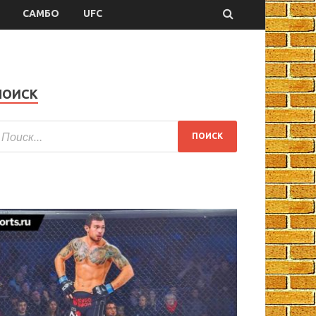
САМБО
UFC
ПОИСК