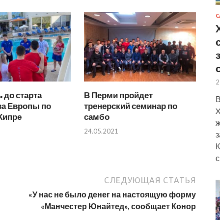
С
2
 до старта
В Перми пройдет
В
ва Европы по
тренерский семинар по
X
Кипре
самбо
ж
24.05.2021
з
К
с
СЛЕДУЮЩАЯ СТАТЬЯ
«У нас не было денег на настоящую форму
«Манчестер Юнайтед», сообщает Конор
а