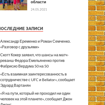
области
24.05.2021
ПОСЛЕДНИЕ ЗАПИСИ
Александр Еременко и Роман Семченко.
«Разговор с друзьями»
Скотт Кокер заявил, что шансы на матч-
реванш Федора Емельяненко против
Фабрисио Вердума 50 на 50
«Есть взаимная заинтересованность в
сотрудничестве с UFC и Bellator», сообщает
Эдуард Вартанян
«Я на пути, который не проходил ни один
человек на этой планете», сообщает Джон
Джонс