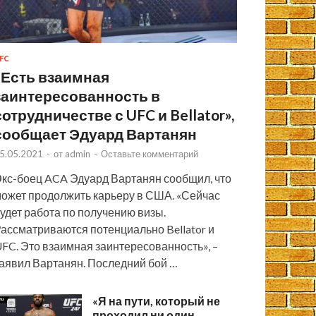
FC
«Есть взаимная
заинтересованность в
сотрудничестве с UFC и Bellator»,
сообщает Эдуард Вартанян
5.05.2021
-
от
admin
-
Оставьте комментарий
кс-боец ACA Эдуард Вартанян сообщил, что
ожет продолжить карьеру в США. «Сейчас
удет работа по получению визы.
ассматриваются потенциально Bellator и
FC. Это взаимная заинтересованность», –
аявил Вартанян. Последний бой …
«Я на пути, который не
проходил ни один