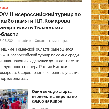
АМБО
XXVIII Всероссийский турнир по
самбо памяти Н.П. Комарова
завершился в Тюменской
области
5.05.2021
-
от
admin
-
Оставьте комментарий
 Ишиме Тюменской области завершился
XVIII Всероссийский турнир по самбо среди
енщин, юношей и девушек до 18 лет, памяти
аслуженного тренера России Николая
омарова. В соревнованиях приняли участие
портсмены из …
Один день до старта
первенства Европы по
самбо на Кипре