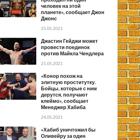
человек на этой
планете», сообщает Джон
Джонс
25.05.2021
Джастин Гейджи может
провести поединок
против Майкла Чендлера
25.05.2021
«Конор похож на
элитную проститутку.
Бойцы, которые с ним
дерутся, получают
клеймо», сообщает
Менеджер Хабиба
24.05.2021
«Хабиб уничтожил бы
Оливейру за один