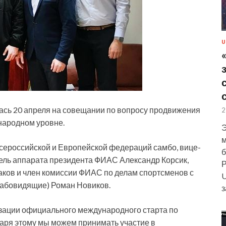
U
ась 20 апреля на совещании по вопросу продвижения
2
народном уровне.
Э
м
сероссийской и Европейской федераций самбо, вице-
б
ель аппарата президента ФИАС Александр Корсик,
Р
ков и член комиссии ФИАС по делам спортсменов с
U
лабовидящие) Роман Новиков.
з
низации официального международного старта по
аря этому мы можем принимать участие в