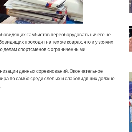
лабовидящих самбистов переоборудовать ничего не
овидящих проходят на тех же коврах, что и у зрячих
по делам спортсменов с ограниченными
низации данных соревнований. Окончательное
ира по самбо среди слепых и слабовидящих должно
.