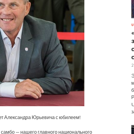
U
2
Э
м
б
Р
U
з
ет Александра Юрьевича с юбилеем!
и самбо
— нашего главного национального