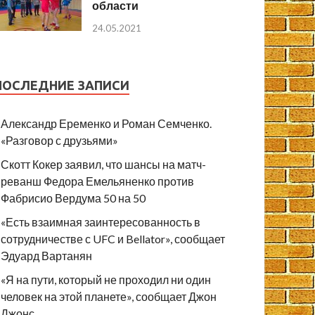
области
24.05.2021
ПОСЛЕДНИЕ ЗАПИСИ
Александр Еременко и Роман Семченко.
«Разговор с друзьями»
Скотт Кокер заявил, что шансы на матч-
реванш Федора Емельяненко против
Фабрисио Вердума 50 на 50
«Есть взаимная заинтересованность в
сотрудничестве с UFC и Bellator», сообщает
Эдуард Вартанян
«Я на пути, который не проходил ни один
человек на этой планете», сообщает Джон
Джонс