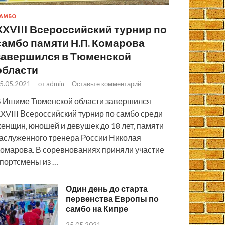
АМБО
XXVIII Всероссийский турнир по
самбо памяти Н.П. Комарова
завершился в Тюменской
области
5.05.2021
-
от
admin
-
Оставьте комментарий
 Ишиме Тюменской области завершился
XVIII Всероссийский турнир по самбо среди
енщин, юношей и девушек до 18 лет, памяти
аслуженного тренера России Николая
омарова. В соревнованиях приняли участие
портсмены из …
Один день до старта
первенства Европы по
самбо на Кипре