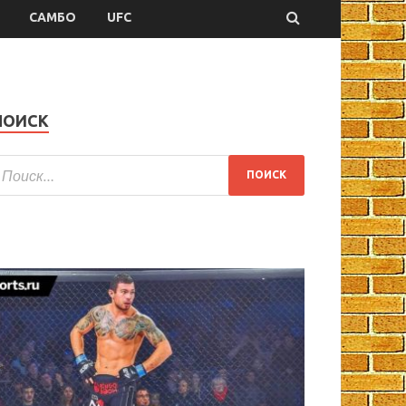
САМБО
UFC
ПОИСК