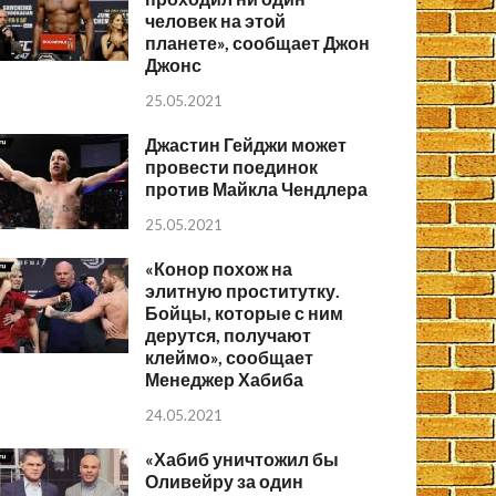
человек на этой
планете», сообщает Джон
Джонс
25.05.2021
Джастин Гейджи может
провести поединок
против Майкла Чендлера
25.05.2021
«Конор похож на
элитную проститутку.
Бойцы, которые с ним
дерутся, получают
клеймо», сообщает
Менеджер Хабиба
24.05.2021
«Хабиб уничтожил бы
Оливейру за один