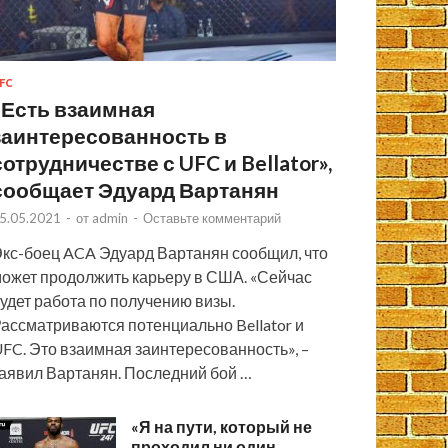
FC
«Есть взаимная
заинтересованность в
сотрудничестве с UFC и Bellator»,
сообщает Эдуард Вартанян
5.05.2021
-
от
admin
-
Оставьте комментарий
кс-боец ACA Эдуард Вартанян сообщил, что
ожет продолжить карьеру в США. «Сейчас
удет работа по получению визы.
ассматриваются потенциально Bellator и
FC. Это взаимная заинтересованность», –
аявил Вартанян. Последний бой …
«Я на пути, который не
проходил ни один