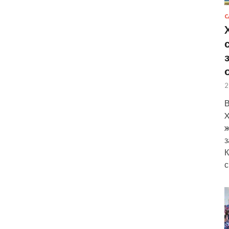
С
2
В
X
ж
з
К
с