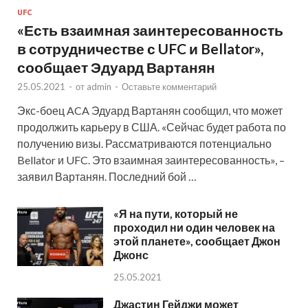
UFC
«Есть взаимная заинтересованность
в сотрудничестве с UFC и Bellator»,
сообщает Эдуард Вартанян
25.05.2021
-
от
admin
-
Оставьте комментарий
Экс-боец ACA Эдуард Вартанян сообщил, что может
продолжить карьеру в США. «Сейчас будет работа по
получению визы. Рассматриваются потенциально
Bellator и UFC. Это взаимная заинтересованность», –
заявил Вартанян. Последний бой …
«Я на пути, который не
проходил ни один человек на
этой планете», сообщает Джон
Джонс
25.05.2021
Джастин Гейджи может