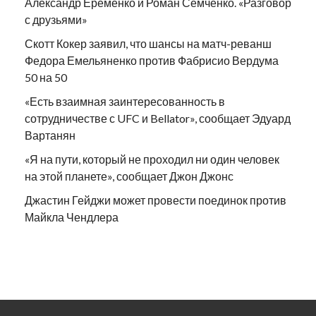
Александр Еременко и Роман Семченко. «Разговор
с друзьями»
Скотт Кокер заявил, что шансы на матч-реванш
Федора Емельяненко против Фабрисио Вердума
50 на 50
«Есть взаимная заинтересованность в
сотрудничестве с UFC и Bellator», сообщает Эдуард
Вартанян
«Я на пути, который не проходил ни один человек
на этой планете», сообщает Джон Джонс
Джастин Гейджи может провести поединок против
Майкла Чендлера