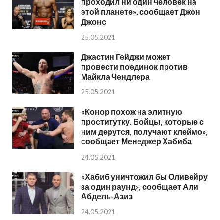
проходил ни один человек на
этой планете», сообщает Джон
Джонс
25.05.2021
Джастин Гейджи может
провести поединок против
Майкла Чендлера
25.05.2021
«Конор похож на элитную
проститутку. Бойцы, которые с
ним дерутся, получают клеймо»,
сообщает Менеджер Хабиба
24.05.2021
«Хабиб уничтожил бы Оливейру
за один раунд», сообщает Али
Абдель-Азиз
24.05.2021