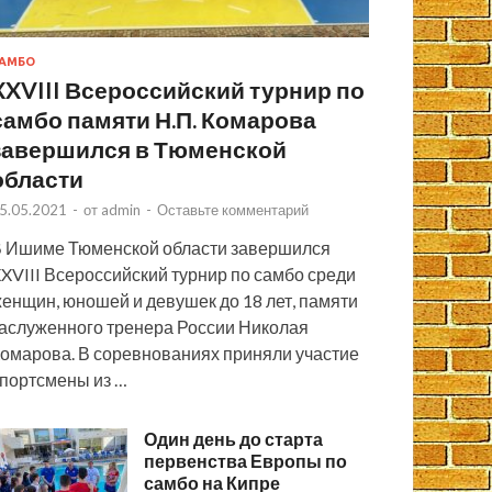
АМБО
XXVIII Всероссийский турнир по
самбо памяти Н.П. Комарова
завершился в Тюменской
области
5.05.2021
-
от
admin
-
Оставьте комментарий
 Ишиме Тюменской области завершился
XVIII Всероссийский турнир по самбо среди
енщин, юношей и девушек до 18 лет, памяти
аслуженного тренера России Николая
омарова. В соревнованиях приняли участие
портсмены из …
Один день до старта
первенства Европы по
самбо на Кипре