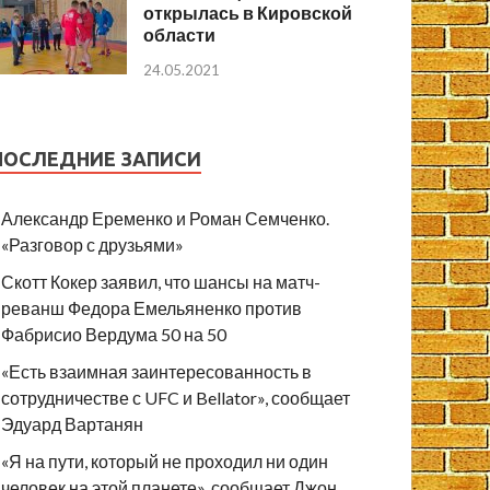
открылась в Кировской
области
24.05.2021
ПОСЛЕДНИЕ ЗАПИСИ
Александр Еременко и Роман Семченко.
«Разговор с друзьями»
Скотт Кокер заявил, что шансы на матч-
реванш Федора Емельяненко против
Фабрисио Вердума 50 на 50
«Есть взаимная заинтересованность в
сотрудничестве с UFC и Bellator», сообщает
Эдуард Вартанян
«Я на пути, который не проходил ни один
человек на этой планете», сообщает Джон