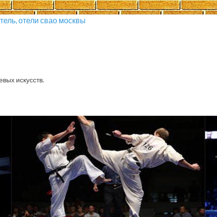
отель, отели свао москвы
евых искусств.