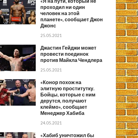
«Я на пути, который не
проходил ни один
человек на этой
планете», сообщает Джон
Джонс
25.05.2021
Джастин Гейджи может
провести поединок
против Майкла Чендлера
25.05.2021
«Конор похож на
элитную проститутку.
Бойцы, которые с ним
дерутся, получают
клеймо», сообщает
Менеджер Хабиба
24.05.2021
«Хабиб уничтожил бы