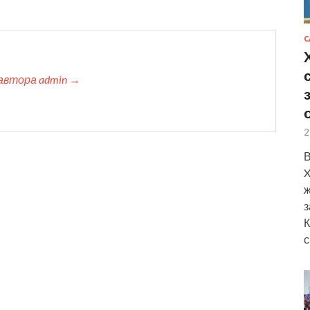
С
автора admin →
2
В
X
ж
з
К
с