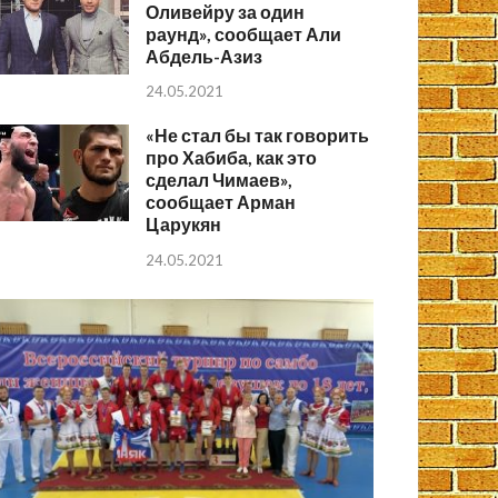
Оливейру за один
раунд», сообщает Али
Абдель-Азиз
24.05.2021
«Не стал бы так говорить
про Хабиба, как это
сделал Чимаев»,
сообщает Арман
Царукян
24.05.2021