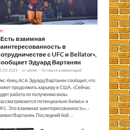
FC
«Есть взаимная
заинтересованность в
сотрудничестве с UFC и Bellator»,
сообщает Эдуард Вартанян
5.05.2021
-
от
admin
-
Оставьте комментарий
кс-боец ACA Эдуард Вартанян сообщил, что
ожет продолжить карьеру в США. «Сейчас
удет работа по получению визы.
ассматриваются потенциально Bellator и
FC. Это взаимная заинтересованность», –
аявил Вартанян. Последний бой …