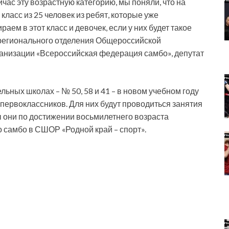
йчас эту возрастную категорию, мы поняли, что на
асс из 25 человек из ребят, которые уже
ем в этот класс и девочек, если у них будет такое
 регионального отделения Общероссийской
анизации «Всероссийская федерация самбо», депутат
льных школах – № 50, 58 и 41 – в новом учебном году
первоклассников. Для них будут проводиться занятия
ы они по достижении восьмилетнего возраста
 самбо в СШОР «Родной край – спорт».