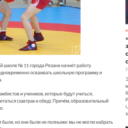
U
й школе № 11 города Рязани начнёт работу
2
т одновременно осваивать школьную программу и
Э
.
м
б
самбистов
и учеников, которые будут учиться,
Р
итаться (завтрак и обед). Причём, образовательный
U
о.
з
 были, но они были не полными: мы не могли набрать