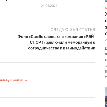
24.05.2021
С
СЛЕДУЮЩАЯ СТАТЬЯ
Фонд «Самбо слепых» и компания «РЭЙ-
2
СПОРТ» заключили меморандум о
сотрудничестве и взаимодействии
В
X
ж
з
К
с
автора admin →