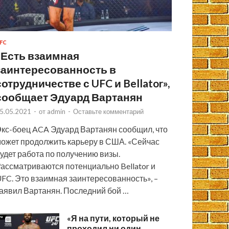
FC
«Есть взаимная
заинтересованность в
сотрудничестве с UFC и Bellator»,
сообщает Эдуард Вартанян
5.05.2021
-
от
admin
-
Оставьте комментарий
кс-боец ACA Эдуард Вартанян сообщил, что
ожет продолжить карьеру в США. «Сейчас
удет работа по получению визы.
ассматриваются потенциально Bellator и
FC. Это взаимная заинтересованность», –
аявил Вартанян. Последний бой …
«Я на пути, который не
проходил ни один