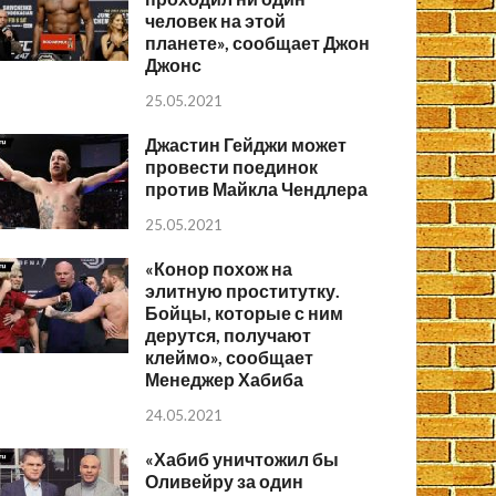
человек на этой
планете», сообщает Джон
Джонс
25.05.2021
Джастин Гейджи может
провести поединок
против Майкла Чендлера
25.05.2021
«Конор похож на
элитную проститутку.
Бойцы, которые с ним
дерутся, получают
клеймо», сообщает
Менеджер Хабиба
24.05.2021
«Хабиб уничтожил бы
Оливейру за один