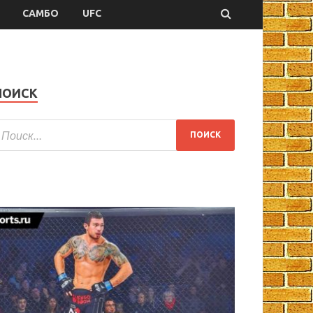
САМБО
UFC
ПОИСК