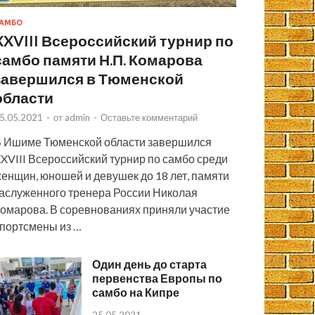
АМБО
XXVIII Всероссийский турнир по
самбо памяти Н.П. Комарова
завершился в Тюменской
области
5.05.2021
-
от
admin
-
Оставьте комментарий
 Ишиме Тюменской области завершился
XVIII Всероссийский турнир по самбо среди
енщин, юношей и девушек до 18 лет, памяти
аслуженного тренера России Николая
омарова. В соревнованиях приняли участие
портсмены из …
Один день до старта
первенства Европы по
самбо на Кипре