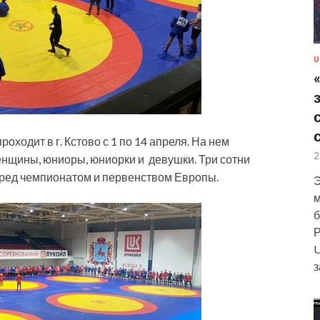
U
ходит в г. Кстово с 1 по 14 апреля. На нем
2
енщины, юниоры, юниорки и девушки. Три сотни
еред чемпионатом и первенством Европы.
Э
м
б
Р
U
з