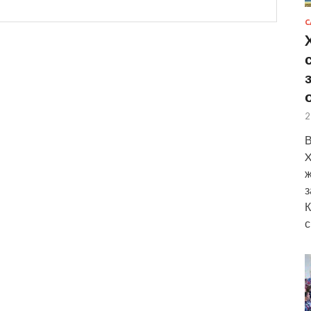
С
2
В
X
ж
з
К
с