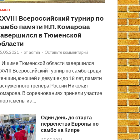
АМБО
XXVIII Всероссийский турнир по
самбо памяти Н.П. Комарова
завершился в Тюменской
области
5.05.2021
-
от
admin
-
Оставьте комментарий
 Ишиме Тюменской области завершился
XVIII Всероссийский турнир по самбо среди
енщин, юношей и девушек до 18 лет, памяти
аслуженного тренера России Николая
омарова. В соревнованиях приняли участие
портсмены из …
Один день до старта
первенства Европы по
самбо на Кипре