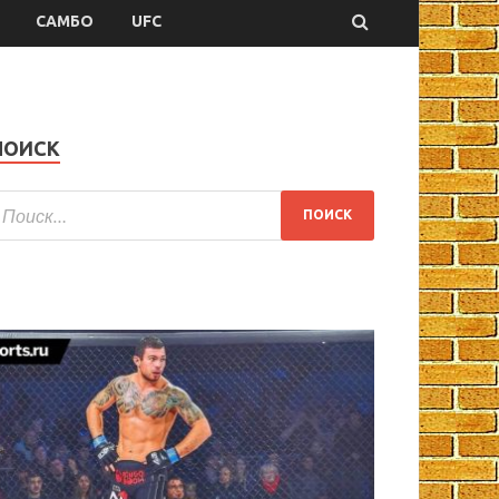
САМБО
UFC
ПОИСК