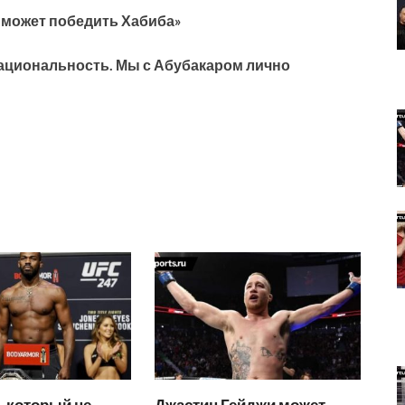
 может победить Хабиба»
национальность. Мы с Абубакаром лично
и, который не
Джастин Гейджи может