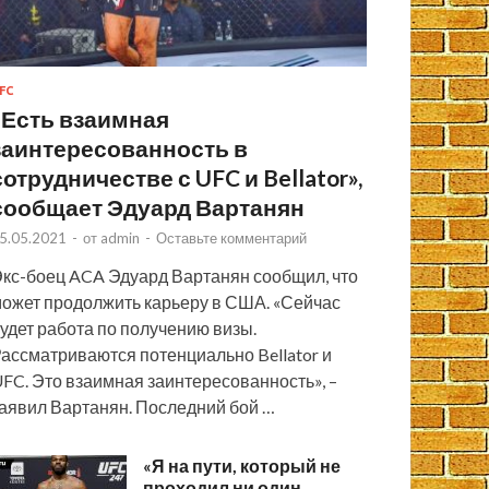
FC
«Есть взаимная
заинтересованность в
сотрудничестве с UFC и Bellator»,
сообщает Эдуард Вартанян
5.05.2021
-
от
admin
-
Оставьте комментарий
кс-боец ACA Эдуард Вартанян сообщил, что
ожет продолжить карьеру в США. «Сейчас
удет работа по получению визы.
ассматриваются потенциально Bellator и
FC. Это взаимная заинтересованность», –
аявил Вартанян. Последний бой …
«Я на пути, который не
проходил ни один