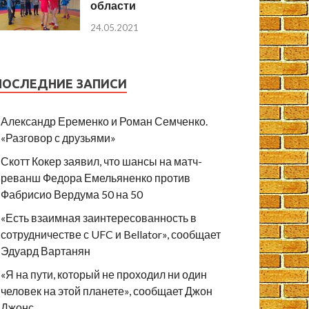
области
24.05.2021
ПОСЛЕДНИЕ ЗАПИСИ
Александр Еременко и Роман Семченко.
«Разговор с друзьями»
Скотт Кокер заявил, что шансы на матч-
реванш Федора Емельяненко против
Фабрисио Вердума 50 на 50
«Есть взаимная заинтересованность в
сотрудничестве с UFC и Bellator», сообщает
Эдуард Вартанян
«Я на пути, который не проходил ни один
человек на этой планете», сообщает Джон
Джонс