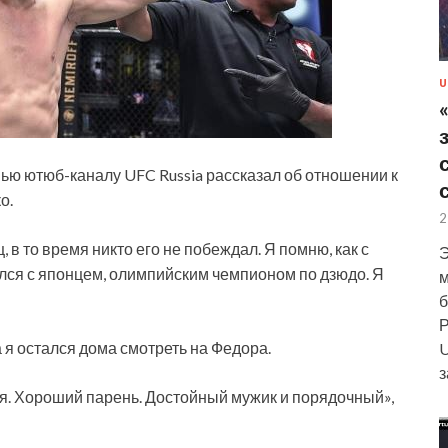
U
ю ютюб-каналу UFC Russia рассказал об отношении к
о.
2
 в то время никто его не побеждал. Я помню, как с
Э
лся с
японцем, олимпийским чемпионом по дзюдо. Я
м
б
Р
а я остался дома смотреть на Федора.
U
з
ся. Хороший парень. Достойный мужик и порядочный»,