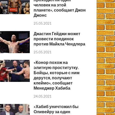
человек на этой
планете», сообщает Джон
Джонс
25.05.2021
Джастин Гейджи может
провести поединок
против Майкла Чендлера
25.05.2021
«Конор похож на
элитную проститутку.
Бойцы, которые с ним
дерутся, получают
клеймо», сообщает
Менеджер Хабиба
24.05.2021
«Хабиб уничтожил бы
Оливейру за один