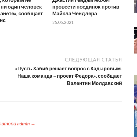
ни один человек
провести поединок против
ланете», сообщает
Майкла Чендлера
нс
25.05.2021
СЛЕДУЮЩАЯ СТАТЬЯ
«Пусть Хабиб решает вопрос с Кадыровым.
Наша команда – проект Федора», сообщает
Валентин Молдавский
автора admin →