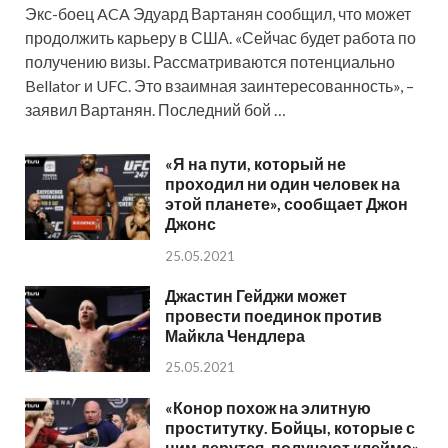
Экс-боец ACA Эдуард Вартанян сообщил, что может
продолжить карьеру в США. «Сейчас будет работа по
получению визы. Рассматриваются потенциально
Bellator и UFC. Это взаимная заинтересованность», –
заявил Вартанян. Последний бой …
«Я на пути, который не
проходил ни один человек на
этой планете», сообщает Джон
Джонс
25.05.2021
Джастин Гейджи может
провести поединок против
Майкла Чендлера
25.05.2021
«Конор похож на элитную
проститутку. Бойцы, которые с
ним дерутся, получают клеймо»,