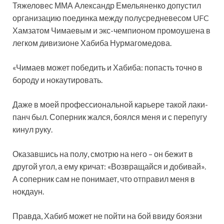
Тяжеловес ММА Александр Емельяненко допустил
организацию поединка между полусредневесом UFC
Хамзатом Чимаевым и экс-чемпионом промоушена в
легком дивизионе Хабиба Нурмагомедова.
«Чимаев может победить и Хабиба: попасть точно в
бороду и нокаутировать.
Даже в моей
профессиональной карьере такой лаки-
панч был. Соперник жался, боялся меня и с перепугу
кинул руку.
Оказавшись на полу, смотрю на него – он бежит в
другой угол, а ему кричат: «Возвращайся и добивай».
А соперник сам не понимает, что отправил меня в
нокдаун.
Правда, Хабиб может не пойти на бой ввиду боязни